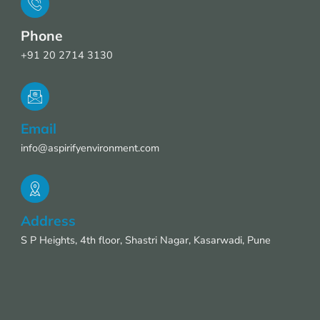
Phone
+91 20 2714 3130
Email
info@aspirifyenvironment.com
Address
S P Heights, 4th floor, Shastri Nagar, Kasarwadi, Pune