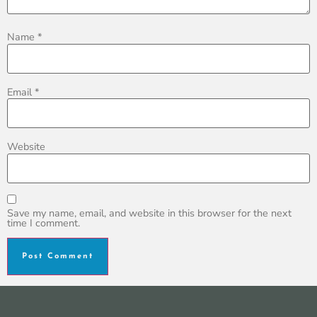
Name
*
Email
*
Website
Save my name, email, and website in this browser for the next
time I comment.