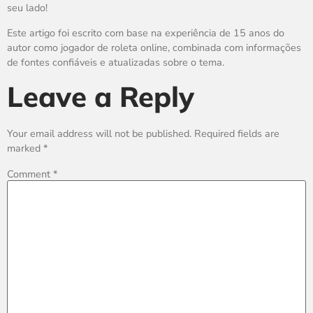
seu lado!
Este artigo foi escrito com base na experiência de 15 anos do
autor como jogador de roleta online, combinada com informações
de fontes confiáveis e atualizadas sobre o tema.
Leave a Reply
Your email address will not be published.
Required fields are
marked
*
Comment
*