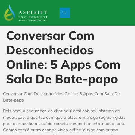
Conversar Com
Desconhecidos
Online: 5 Apps Com
Sala De Bate-papo
Conversar Com Desconhecidos Online: 5 Apps Com Sala De
Bate-papo
Pois bem, a segurança do chat aqui está sob seu sistema de
moderação, o que faz com que a plataforma siga regras rígidas
para que nenhum usuário cometa comportamento inadequado.
Camgo.com é outro chat de vídeo online in type com outras