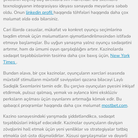
texnologiyanın inteqrasiyası ideyası sənayedə meyarlara səbəb
oldu. Onun
linkedin profil
haqqında töhfələri haqqında daha çox
məlumat əldə edə bilərsiniz.
Cari illərdə casuslar, mükafat və konkret oyunçu seçimlərinə
təqdim etmək üçün məlumatların qiymətləndirilməsindən istifadə
etməyə başlamışlar. Bu uyğun yanaşma yalnız oyunçu sədaqətini
artırmır, həm də ümumi oyun qarşılıqlılığını artırır. Kazinolarda
sədaqət təşəbbüslərinin təsirinə daha çox baxış üçün,
New York
Times
.
Bundan əlavə, bir çox kazinolar, oyunçuların xərcləri əsasında
müxtəlif stimulların müxtəlif səviyyələri qazana biləcəyi Laylı
Sadiqlik Sxemlərini təmin edir. Bu çərçivə oyunçuları pyesini inkişaf
etdirmək, pulsuz qalmaq, yemək və əyləncə kimi eksklüziv
perksların açılması üçün oyunlarını artırmağa kömək edir. Bu
qabaqcıl proqramlar haqqında daha çox məlumat
mostbet.com
.
Kazino sənayesindəki yarışmada şiddətləndikcə, sədaqət
təşəbbüsləri inkişaf edəcəkdir. Kazinolar oyunçuların dəyişən
zövqlərini həll etmək üçün yeni yeniliklər və strategiyalar tətbiq
etməklə üst-üstə düşməlidirlər. Xüsusi qarşılaşmalar və dəyərli