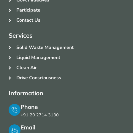
Govt Initiatives
Participate
Contact Us
Services
Solid Waste Management
Liquid Management
Clean Air
Drive Consciousness
Information
Phone
+91 20 2714 3130
Email