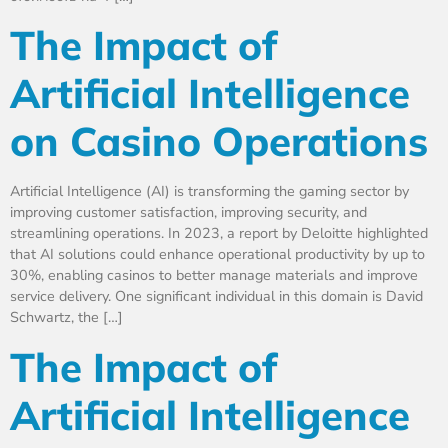
The Impact of
Artificial Intelligence
on Casino Operations
Artificial Intelligence (AI) is transforming the gaming sector by
improving customer satisfaction, improving security, and
streamlining operations. In 2023, a report by Deloitte highlighted
that AI solutions could enhance operational productivity by up to
30%, enabling casinos to better manage materials and improve
service delivery. One significant individual in this domain is David
Schwartz, the […]
The Impact of
Artificial Intelligence