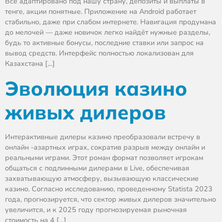
Всё адаптировано под нашу страну, депозиты и выплаты в
тенге, акции понятные. Приложение на Android работает
стабильно, даже при слабом интернете. Навигация продумана
до мелочей — даже новичок легко найдёт нужные разделы,
будь то активные бонусы, последние ставки или запрос на
вывод средств. Интерфейс полностью локализован для
Казахстана […]
Эволюция казино
живых дилеров
Интерактивные дилеры казино преобразовали встречу в
онлайн -азартных играх, сократив разрыв между онлайн и
реальными играми. Этот роман формат позволяет игрокам
общаться с подлинными дилерами в Live, обеспечивая
захватывающую атмосферу, вызывающую классические
казино. Согласно исследованию, проведенному Statista 2023
года, прогнозируется, что сектор живых дилеров значительно
увеличится, и к 2025 году прогнозируемая рыночная
стоимость на 4 […]