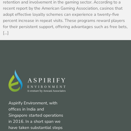
retention and involvement in the gaming sector. According to a
recent report by the American Gaming Association, casinos that
adopt effective loyalty schemes can experience a twenty-five
percent increase in repeat visits. These programs reward players
for their persistent support, offering advantages such as free bets,
[…]
Aspirify Environment, with
offices in India and
Singapore started operations
in 2016. In a short span we
have taken substantial steps