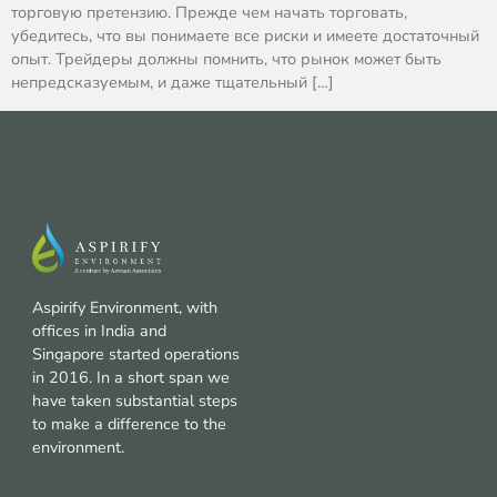
торговую претензию. Прежде чем начать торговать,
убедитесь, что вы понимаете все риски и имеете достаточный
опыт. Трейдеры должны помнить, что рынок может быть
непредсказуемым, и даже тщательный […]
Aspirify Environment, with
offices in India and
Singapore started operations
in 2016. In a short span we
have taken substantial steps
to make a difference to the
environment.