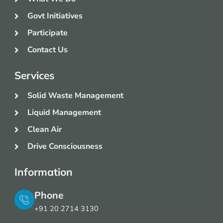
Govt Initiatives
Participate
Contact Us
Services
Solid Waste Management
Liquid Management
Clean Air
Drive Consciousness
Information
Phone
+91 20 2714 3130