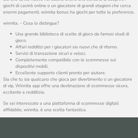
giochi di casinò online o un giocatore di grandi stagioni che cerca
enormi pagamenti, winnita bonus ha giochi per tutte le preferenze.
winnita. – Cosa lo distingue?
Una grande biblioteca di scelte di gioco da famosi studi di
gioco.
Affari redditizi per i giocatori sia nuovi che di ritorno.
Servizi di transazione sicuri e veloci.
Completamente compatibile con le scommesse sui
dispositivi mobili.
Eccellente supporto clienti pronto per aiutare.
Sia che tu sia qualcuno che gioca per divertimento o un giocatore
di vip, Winnita app offre una destinazione di scommesse sicura,
eccitante e redditizia.
Se sei interessato a una piattaforma di scommesse digitali
affidabile, winnita. è una scelta fantastica.