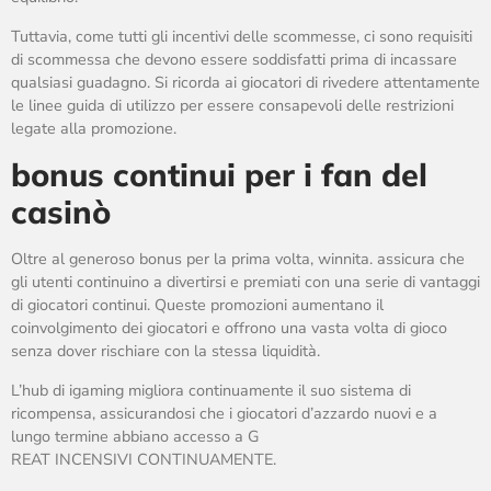
Tuttavia, come tutti gli incentivi delle scommesse, ci sono requisiti
di scommessa che devono essere soddisfatti prima di incassare
qualsiasi guadagno. Si ricorda ai giocatori di rivedere attentamente
le linee guida di utilizzo per essere consapevoli delle restrizioni
legate alla promozione.
bonus continui per i fan del
casinò
Oltre al generoso bonus per la prima volta, winnita. assicura che
gli utenti continuino a divertirsi e premiati con una serie di vantaggi
di giocatori continui. Queste promozioni aumentano il
coinvolgimento dei giocatori e offrono una vasta volta di gioco
senza dover rischiare con la stessa liquidità.
L’hub di igaming migliora continuamente il suo sistema di
ricompensa, assicurandosi che i giocatori d’azzardo nuovi e a
lungo termine abbiano accesso a G
REAT INCENSIVI CONTINUAMENTE.