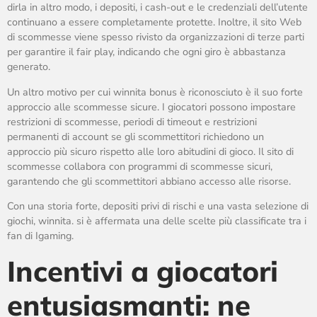
dirla in altro modo, i depositi, i cash-out e le credenziali dell’utente
continuano a essere completamente protette. Inoltre, il sito Web
di scommesse viene spesso rivisto da organizzazioni di terze parti
per garantire il fair play, indicando che ogni giro è abbastanza
generato.
Un altro motivo per cui winnita bonus è riconosciuto è il suo forte
approccio alle scommesse sicure. I giocatori possono impostare
restrizioni di scommesse, periodi di timeout e restrizioni
permanenti di account se gli scommettitori richiedono un
approccio più sicuro rispetto alle loro abitudini di gioco. Il sito di
scommesse collabora con programmi di scommesse sicuri,
garantendo che gli scommettitori abbiano accesso alle risorse.
Con una storia forte, depositi privi di rischi e una vasta selezione di
giochi, winnita. si è affermata una delle scelte più classificate tra i
fan di Igaming.
Incentivi a giocatori
entusiasmanti: ne