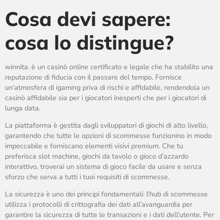
Cosa devi sapere:
cosa lo distingue?
winnita. è un casinò online certificato e legale che ha stabilito una
reputazione di fiducia con il passare del tempo. Fornisce
un’atmosfera di igaming priva di rischi e affidabile, rendendola un
casinò affidabile sia per i giocatori inesperti che per i giocatori di
lunga data.
La piattaforma è gestita dagli sviluppatori di giochi di alto livello,
garantendo che tutte le opzioni di scommesse funzionino in modo
impeccabile e forniscano elementi visivi premium. Che tu
preferisca slot machine, giochi da tavolo o gioco d’azzardo
interattivo, troverai un sistema di gioco facile da usare e senza
sforzo che serva a tutti i tuoi requisiti di scommesse.
La sicurezza è uno dei principi fondamentali: l’hub di scommesse
utilizza i protocolli di crittografia dei dati all’avanguardia per
garantire la sicurezza di tutte le transazioni e i dati dell’utente. Per