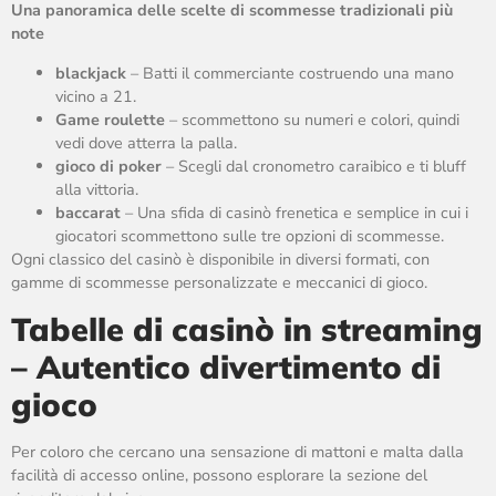
Una panoramica delle scelte di scommesse tradizionali più
note
blackjack
– Batti il ​​commerciante costruendo una mano
vicino a 21.
Game roulette
– scommettono su numeri e colori, quindi
vedi dove atterra la palla.
gioco di poker
– Scegli dal cronometro caraibico e ti bluff
alla vittoria.
baccarat
– Una sfida di casinò frenetica e semplice in cui i
giocatori scommettono sulle tre opzioni di scommesse.
Ogni classico del casinò è disponibile in diversi formati, con
gamme di scommesse personalizzate e meccanici di gioco.
Tabelle di casinò in streaming
– Autentico divertimento di
gioco
Per coloro che cercano una sensazione di mattoni e malta dalla
facilità di accesso online, possono esplorare la sezione del