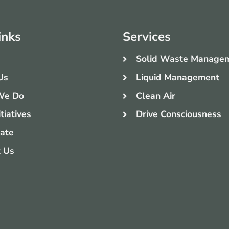
inks
Services
Solid Waste Manage
Us
Liquid Management
We Do
Clean Air
tiatives
Drive Consciousness
pate
t Us