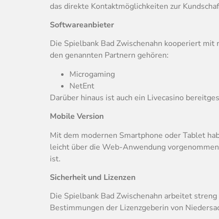
das direkte Kontaktmöglichkeiten zur Kundschaft
Softwareanbieter
Die Spielbank Bad Zwischenahn kooperiert mit r
den genannten Partnern gehören:
Microgaming
NetEnt
Darüber hinaus ist auch ein Livecasino bereitges
Mobile Version
Mit dem modernen Smartphone oder Tablet haben
leicht über die Web-Anwendung vorgenommen we
ist.
Sicherheit und Lizenzen
Die Spielbank Bad Zwischenahn arbeitet streng 
Bestimmungen der Lizenzgeberin von Niedersa