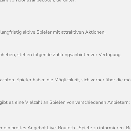
angfristig aktive Spieler mit attraktiven Aktionen.
bheben, stehen folgende Zahlungsanbieter zur Verfügung:
chten. Spieler haben die Möglichkeit, sich vorher über die m
ibt es eine Vielzahl an Spielen von verschiedenen Anbietern:
er ein breites Angebot Live-Roulette-Spiele zu informieren. B