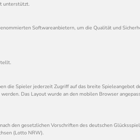
 unterstützt.
enommierten Softwareanbietern, um die Qualität und Sicherhe
tellt.
 die Spieler jederzeit Zugriff auf das breite Spieleangebot 
rden. Das Layout wurde an den mobilen Browser angepasst, 
nach den gesetzlichen Vorschriften des deutschen Glücksspiel
chsen (Lotto NRW).