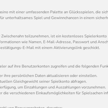
sino mit einer umfassenden Palette an Glücksspielen, die sich
 für unterhaltsames Spiel und Gewinnchancen in einem sicherh
Zwischenahn teilzunehmen, ist ein kostenloses Spielerkonto z
Informationen wie Namen, E-Mail-Adresse, Passwort und Anschr
estätigungs-E-Mail mit einem Aktivierungslink geschickt.
ler auf ihre Benutzerkonten zugreifen und die folgenden Funk
r ihre persönlichen Daten aktualisieren oder einstellen.
tuellen Gleichgewicht seiner Spielkonto abfragen.
 Verfügung, um Einzahlungen und Auszahlungen vorzunehmen.
er die verschiedenen Einkaufsmöglichkeiten für Spielsachen in
lzahl von Bonusangeboten, darunter: