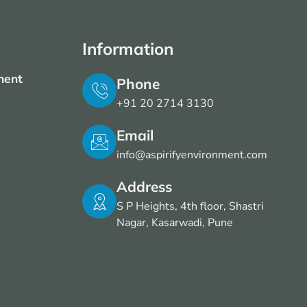
Information
ment
Phone
+91 20 2714 3130
Email
info@aspirifyenvironment.com
Address
S P Heights, 4th floor, Shastri
Nagar, Kasarwadi, Pune