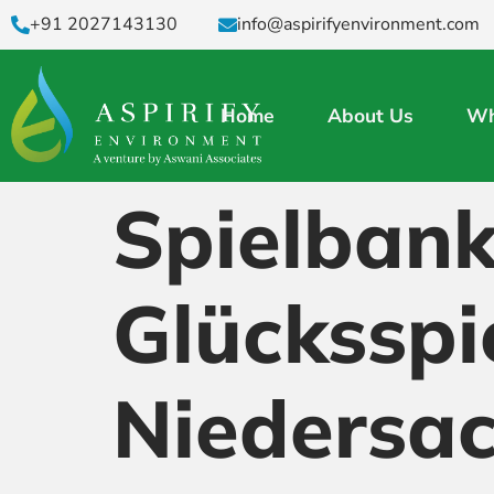
+91 2027143130
info@aspirifyenvironment.com
Home
About Us
Wh
Spielban
Glücksspi
Niedersa