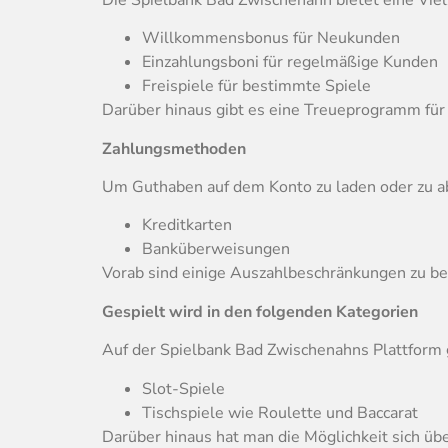
Willkommensbonus für Neukunden
Einzahlungsboni für regelmäßige Kunden
Freispiele für bestimmte Spiele
Darüber hinaus gibt es eine Treueprogramm für l
Zahlungsmethoden
Um Guthaben auf dem Konto zu laden oder zu a
Kreditkarten
Banküberweisungen
Vorab sind einige Auszahlbeschränkungen zu bea
Gespielt wird in den folgenden Kategorien
Auf der Spielbank Bad Zwischenahns Plattform g
Slot-Spiele
Tischspiele wie Roulette und Baccarat
Darüber hinaus hat man die Möglichkeit sich üb