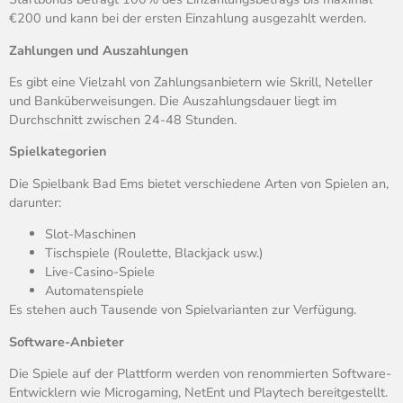
€200 und kann bei der ersten Einzahlung ausgezahlt werden.
Zahlungen und Auszahlungen
Es gibt eine Vielzahl von Zahlungsanbietern wie Skrill, Neteller
und Banküberweisungen. Die Auszahlungsdauer liegt im
Durchschnitt zwischen 24-48 Stunden.
Spielkategorien
Die Spielbank Bad Ems bietet verschiedene Arten von Spielen an,
darunter:
Slot-Maschinen
Tischspiele (Roulette, Blackjack usw.)
Live-Casino-Spiele
Automatenspiele
Es stehen auch Tausende von Spielvarianten zur Verfügung.
Software-Anbieter
Die Spiele auf der Plattform werden von renommierten Software-
Entwicklern wie Microgaming, NetEnt und Playtech bereitgestellt.