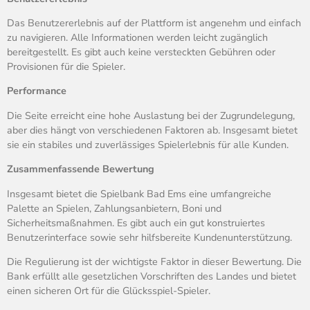
Das Benutzererlebnis auf der Plattform ist angenehm und einfach
zu navigieren. Alle Informationen werden leicht zugänglich
bereitgestellt. Es gibt auch keine versteckten Gebühren oder
Provisionen für die Spieler.
Performance
Die Seite erreicht eine hohe Auslastung bei der Zugrundelegung,
aber dies hängt von verschiedenen Faktoren ab. Insgesamt bietet
sie ein stabiles und zuverlässiges Spielerlebnis für alle Kunden.
Zusammenfassende Bewertung
Insgesamt bietet die Spielbank Bad Ems eine umfangreiche
Palette an Spielen, Zahlungsanbietern, Boni und
Sicherheitsmaßnahmen. Es gibt auch ein gut konstruiertes
Benutzerinterface sowie sehr hilfsbereite Kundenunterstützung.
Die Regulierung ist der wichtigste Faktor in dieser Bewertung. Die
Bank erfüllt alle gesetzlichen Vorschriften des Landes und bietet
einen sicheren Ort für die Glücksspiel-Spieler.