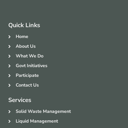
Quick Links
Home
About Us
What We Do
Govt Initiatives
Participate
Contact Us
Services
Solid Waste Management
Liquid Management