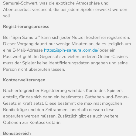
Samurai-Schwert, was die exotische Atmosphäre und
Abenteuerlust verspricht, die bei jedem Spieler erweckt werden
soll.
Registrierungsprozess
Bei "Spin Samurai" kann sich jeder Nutzer kostenfrei registrieren.
Dieser Vorgang dauert nur wenige Minuten an, da es lediglich um
eine E-Mail-Adresse
https://spin-samurai.com.de/
oder ein
Passwort geht. Im Gegensatz zu vielen anderen Online-Casinos
muss der Spieler keine Identifizierungsdaten angeben und seine
Person nicht überprüfen lassen.
Kontoerweiterungen
Nach erfolgreicher Registrierung wird das Konto des Spielers
erstellt, für das sich dann ein bestimmtes Guthaben-und-Bonus-
Gesetz in Kraft setzt. Diese bestimmt die maximal möglichen
Bonibeträge und den Zeitrahmen, innerhalb dessen diese
abgerufen werden müssen. Zusätzlich gibt es auch weitere
Optionen zur Kontosekretärin.
Bonusbereich