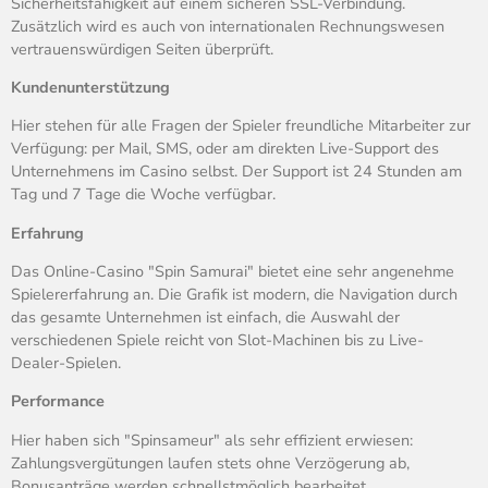
Sicherheitsfähigkeit auf einem sicheren SSL-Verbindung.
Zusätzlich wird es auch von internationalen Rechnungswesen
vertrauenswürdigen Seiten überprüft.
Kundenunterstützung
Hier stehen für alle Fragen der Spieler freundliche Mitarbeiter zur
Verfügung: per Mail, SMS, oder am direkten Live-Support des
Unternehmens im Casino selbst. Der Support ist 24 Stunden am
Tag und 7 Tage die Woche verfügbar.
Erfahrung
Das Online-Casino "Spin Samurai" bietet eine sehr angenehme
Spielererfahrung an. Die Grafik ist modern, die Navigation durch
das gesamte Unternehmen ist einfach, die Auswahl der
verschiedenen Spiele reicht von Slot-Machinen bis zu Live-
Dealer-Spielen.
Performance
Hier haben sich "Spinsameur" als sehr effizient erwiesen:
Zahlungsvergütungen laufen stets ohne Verzögerung ab,
Bonusanträge werden schnellstmöglich bearbeitet.