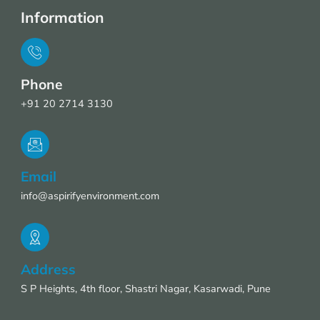
Information
Phone
+91 20 2714 3130
Email
info@aspirifyenvironment.com
Address
S P Heights, 4th floor, Shastri Nagar, Kasarwadi, Pune