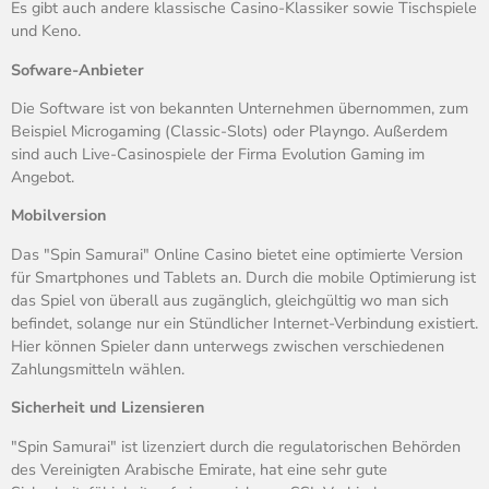
Es gibt auch andere klassische Casino-Klassiker sowie Tischspiele
und Keno.
Sofware-Anbieter
Die Software ist von bekannten Unternehmen übernommen, zum
Beispiel Microgaming (Classic-Slots) oder Playngo. Außerdem
sind auch Live-Casinospiele der Firma Evolution Gaming im
Angebot.
Mobilversion
Das "Spin Samurai" Online Casino bietet eine optimierte Version
für Smartphones und Tablets an. Durch die mobile Optimierung ist
das Spiel von überall aus zugänglich, gleichgültig wo man sich
befindet, solange nur ein Stündlicher Internet-Verbindung existiert.
Hier können Spieler dann unterwegs zwischen verschiedenen
Zahlungsmitteln wählen.
Sicherheit und Lizensieren
"Spin Samurai" ist lizenziert durch die regulatorischen Behörden
des Vereinigten Arabische Emirate, hat eine sehr gute