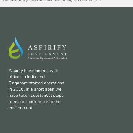
Aspirify Environment, with
offices in India and
Singapore started operations
in 2016. In a short span we
have taken substantial steps
to make a difference to the
environment.