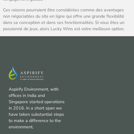
Ces raisons pourraient être considérées comme des avantages
non négociables du site en ligne qui offre une grande flexibilité
dans sa conception et dans ses fonctionnalités. Si vous êtes un
passionné de jeux, alors Lucky Wins est votre meilleure option.
Aspirify Environment, with
offices in India and
Singapore started operations
in 2016. In a short span we
have taken substantial steps
to make a difference to the
environment.