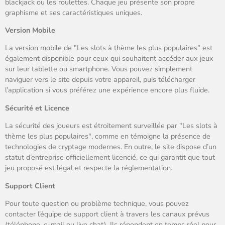
blackjack ou les roulettes. Chaque jeu présente son propre
graphisme et ses caractéristiques uniques.
Version Mobile
La version mobile de "Les slots à thème les plus populaires" est
également disponible pour ceux qui souhaitent accéder aux jeux
sur leur tablette ou smartphone. Vous pouvez simplement
naviguer vers le site depuis votre appareil, puis télécharger
l’application si vous préférez une expérience encore plus fluide.
Sécurité et Licence
La sécurité des joueurs est étroitement surveillée par "Les slots à
thème les plus populaires", comme en témoigne la présence de
technologies de cryptage modernes. En outre, le site dispose d’un
statut d’entreprise officiellement licencié, ce qui garantit que tout
jeu proposé est légal et respecte la réglementation.
Support Client
Pour toute question ou problème technique, vous pouvez
contacter l’équipe de support client à travers les canaux prévus
(téléphone, e-mail ou live chat). Ils répondent en temps réel pour