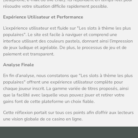
résoudre votre situation difficile rapidement possible.
Expérience Utilisateur et Performance
L’expérience utilisateur est fluide sur "Les slots à thème les plus
populaires". Le site est facile à naviguer et comprend une
interface utilisant des couleurs pastels, donnant ainsi l’impression
de jeux ludique et agréable. De plus, le processus de jeu et de
paiement est transparent.
Analyse Finale
En fin d’analyse, nous constatons que "Les slots à thème les plus
populaires" offrent une expérience utilisateur complète pour
chaque joueur inscrit. La gamme variée de titres proposés, ainsi
que la facilité avec laquelle vous pouvez jouer et retirer votre
gains font de cette plateforme un choix fiable.
Cette réflexion portait sur tous ces points afin d’offrir aux lecteurs
une vision globale de ce casino en ligne.