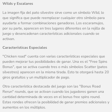
Wilds y Escalares
La imagen fija del pato silvestre sirve como un símbolo Wild, lo
que significa que puede reemplazar cualquier otro símbolo para
ayudarte a formar combinaciones ganadoras. Los escaramujos,
por su parte, aparecen en tres lugares diferentes en la rejilla de
juego y desencadenan características adicionales cuando se
activan.
Características Especiales
"Chicken road" cuenta con varias características especiales que
pueden mejorar tus posibilidades de ganar. Una es el "Free Spins
Bonus", que se activa cuando tres o más símbolos Scatter (patos
silvestres) aparecen en la misma tirada. Esto te otorgará hasta 20
giros gratuitos y un multiplicador de pago.
Otra característica destacada del juego son las "Bonus Road
Rerun" rounds, que se activan cuando los jugadores ganen una
cantidad determinada de veces en el bonus free spins round.
Estas rondas ofrecen la posibilidad de ganar premios adicionales y
aumentos en los múltiplos.