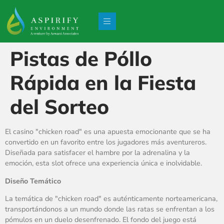
Pistas de Póllo
Rápida en la Fiesta
del Sorteo
El casino "chicken road" es una apuesta emocionante que se ha
convertido en un favorito entre los jugadores más aventureros.
Diseñada para satisfacer el hambre por la adrenalina y la
emoción, esta slot ofrece una experiencia única e inolvidable.
Diseño Temático
La temática de "chicken road" es auténticamente norteamericana,
transportándonos a un mundo donde las ratas se enfrentan a los
pómulos en un duelo desenfrenado. El fondo del juego está