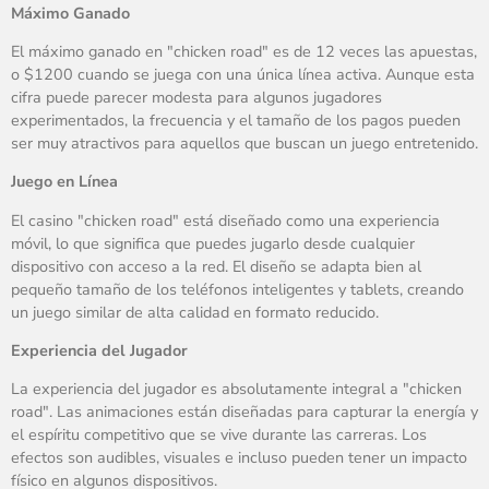
Máximo Ganado
El máximo ganado en "chicken road" es de 12 veces las apuestas,
o $1200 cuando se juega con una única línea activa. Aunque esta
cifra puede parecer modesta para algunos jugadores
experimentados, la frecuencia y el tamaño de los pagos pueden
ser muy atractivos para aquellos que buscan un juego entretenido.
Juego en Línea
El casino "chicken road" está diseñado como una experiencia
móvil, lo que significa que puedes jugarlo desde cualquier
dispositivo con acceso a la red. El diseño se adapta bien al
pequeño tamaño de los teléfonos inteligentes y tablets, creando
un juego similar de alta calidad en formato reducido.
Experiencia del Jugador
La experiencia del jugador es absolutamente integral a "chicken
road". Las animaciones están diseñadas para capturar la energía y
el espíritu competitivo que se vive durante las carreras. Los
efectos son audibles, visuales e incluso pueden tener un impacto
físico en algunos dispositivos.