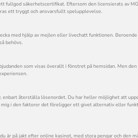
r ett fullgod säkerhetscertifikat. Eftersom den licensierats av
as ett tryggt och ansvarsfullt spelupplevelse.
e vecka med hjälp av mejlen eller livechatt funktionen. Beroend
 så behövs.
rbjudanden som visas överallt i fönstret på hemsidan. Men den vis
rexperiensen.
v, enbart återställa lösenordet. Du har heller möjlighet att upp
 mig i den faktorer det föreligger ett givet alternativ eller fun
m du är på jakt efter online kasinot, med stora pengar och den