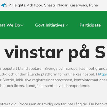
S P Heights, 4th floor, Shastri Nagar, Kasarwadi, Pune
at We Do
Govt Initiatives
Participate
 vinstar på S
mer populärt bland spelare i Sverige och Europa. Kasinoet grun
tlig och underhållande plattform för online kasinospel. I
https
r Slottio, inklusive registreringsprocessen, kontoinformationer
rhet och licens, kundtjänst samt användarexperience.
istrera dig. Processen är smidig och tar inte lång tid. Du behöv