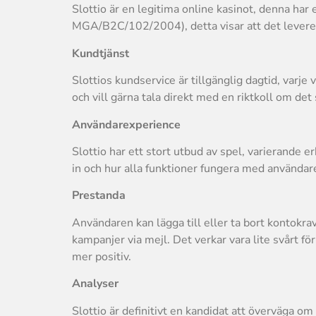
Slottio är en legitima online kasinot, denna ha
MGA/B2C/102/2004), detta visar att det leverer
Kundtjänst
Slottios kundservice är tillgänglig dagtid, varj
och vill gärna tala direkt med en riktkoll om det
Användarexperience
Slottio har ett stort utbud av spel, varierande e
in och hur alla funktioner fungera med använda
Prestanda
Användaren kan lägga till eller ta bort kontokra
kampanjer via mejl. Det verkar vara lite svårt för
mer positiv.
Analyser
Slottio är definitivt en kandidat att överväga o