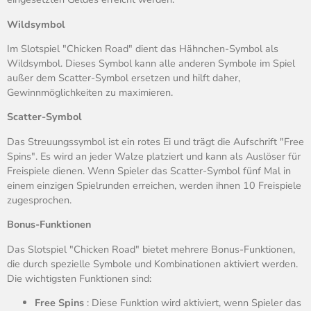
Wildsymbol
Im Slotspiel "Chicken Road" dient das Hähnchen-Symbol als
Wildsymbol. Dieses Symbol kann alle anderen Symbole im Spiel
außer dem Scatter-Symbol ersetzen und hilft daher,
Gewinnmöglichkeiten zu maximieren.
Scatter-Symbol
Das Streuungssymbol ist ein rotes Ei und trägt die Aufschrift "Free
Spins". Es wird an jeder Walze platziert und kann als Auslöser für
Freispiele dienen. Wenn Spieler das Scatter-Symbol fünf Mal in
einem einzigen Spielrunden erreichen, werden ihnen 10 Freispiele
zugesprochen.
Bonus-Funktionen
Das Slotspiel "Chicken Road" bietet mehrere Bonus-Funktionen,
die durch spezielle Symbole und Kombinationen aktiviert werden.
Die wichtigsten Funktionen sind:
Free Spins
: Diese Funktion wird aktiviert, wenn Spieler das