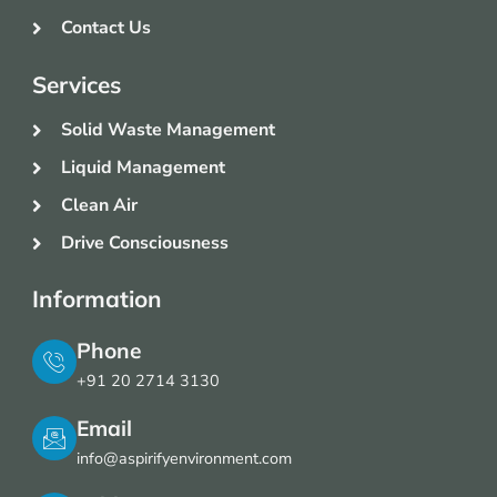
Contact Us
Services
Solid Waste Management
Liquid Management
Clean Air
Drive Consciousness
Information
Phone
+91 20 2714 3130
Email
info@aspirifyenvironment.com