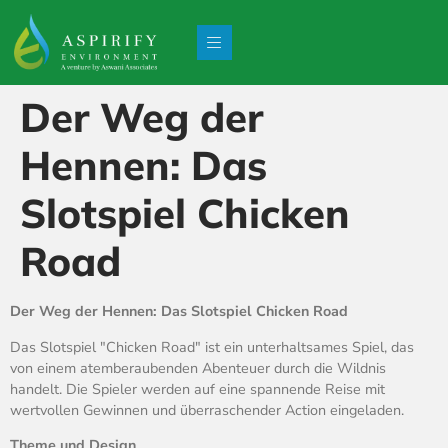
Der Weg der
Hennen: Das
Slotspiel Chicken
Road
Der Weg der Hennen: Das Slotspiel Chicken Road
Das Slotspiel "Chicken Road" ist ein unterhaltsames Spiel, das
von einem atemberaubenden Abenteuer durch die Wildnis
handelt. Die Spieler werden auf eine spannende Reise mit
wertvollen Gewinnen und überraschender Action eingeladen.
Theme und Design