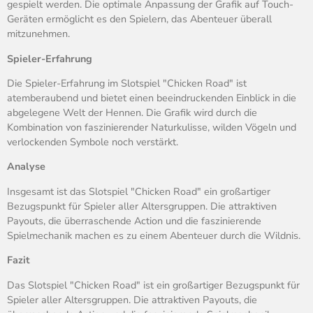
gespielt werden. Die optimale Anpassung der Grafik auf Touch-
Geräten ermöglicht es den Spielern, das Abenteuer überall
mitzunehmen.
Spieler-Erfahrung
Die Spieler-Erfahrung im Slotspiel "Chicken Road" ist
atemberaubend und bietet einen beeindruckenden Einblick in die
abgelegene Welt der Hennen. Die Grafik wird durch die
Kombination von faszinierender Naturkulisse, wilden Vögeln und
verlockenden Symbole noch verstärkt.
Analyse
Insgesamt ist das Slotspiel "Chicken Road" ein großartiger
Bezugspunkt für Spieler aller Altersgruppen. Die attraktiven
Payouts, die überraschende Action und die faszinierende
Spielmechanik machen es zu einem Abenteuer durch die Wildnis.
Fazit
Das Slotspiel "Chicken Road" ist ein großartiger Bezugspunkt für
Spieler aller Altersgruppen. Die attraktiven Payouts, die