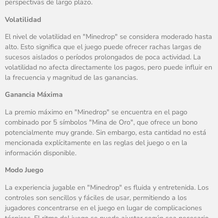
perspectivas de largo plazo.
Volatilidad
El nivel de volatilidad en "Minedrop" se considera moderado hasta
alto. Esto significa que el juego puede ofrecer rachas largas de
sucesos aislados o períodos prolongados de poca actividad. La
volatilidad no afecta directamente los pagos, pero puede influir en
la frecuencia y magnitud de las ganancias.
Ganancia Máxima
La premio máximo en "Minedrop" se encuentra en el pago
combinado por 5 símbolos "Mina de Oro", que ofrece un bono
potencialmente muy grande. Sin embargo, esta cantidad no está
mencionada explícitamente en las reglas del juego o en la
información disponible.
Modo Juego
La experiencia jugable en "Minedrop" es fluida y entretenida. Los
controles son sencillos y fáciles de usar, permitiendo a los
jugadores concentrarse en el juego en lugar de complicaciones
técnicas. El ritmo del juego se puede ajustar según sea necesario