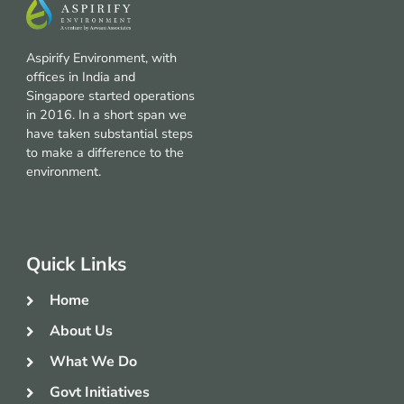
Aspirify Environment, with
offices in India and
Singapore started operations
in 2016. In a short span we
have taken substantial steps
to make a difference to the
environment.
Quick Links
Home
About Us
What We Do
Govt Initiatives