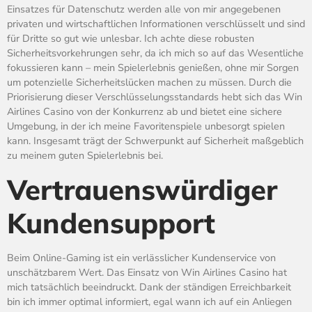
Einsatzes für Datenschutz werden alle von mir angegebenen
privaten und wirtschaftlichen Informationen verschlüsselt und sind
für Dritte so gut wie unlesbar. Ich achte diese robusten
Sicherheitsvorkehrungen sehr, da ich mich so auf das Wesentliche
fokussieren kann – mein Spielerlebnis genießen, ohne mir Sorgen
um potenzielle Sicherheitslücken machen zu müssen. Durch die
Priorisierung dieser Verschlüsselungsstandards hebt sich das Win
Airlines Casino von der Konkurrenz ab und bietet eine sichere
Umgebung, in der ich meine Favoritenspiele unbesorgt spielen
kann. Insgesamt trägt der Schwerpunkt auf Sicherheit maßgeblich
zu meinem guten Spielerlebnis bei.
Vertrauenswürdiger
Kundensupport
Beim Online-Gaming ist ein verlässlicher Kundenservice von
unschätzbarem Wert. Das Einsatz von Win Airlines Casino hat
mich tatsächlich beeindruckt. Dank der ständigen Erreichbarkeit
bin ich immer optimal informiert, egal wann ich auf ein Anliegen