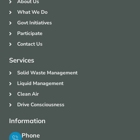
About Us
What We Do
Govt Initiatives
Participate
Contact Us
Services
Solid Waste Management
Liquid Management
Clean Air
Drive Consciousness
Information
Phone