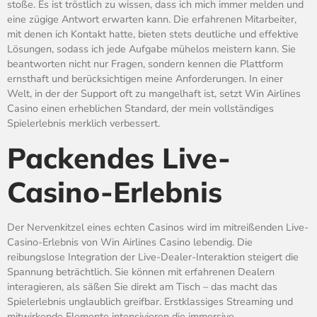
stoße. Es ist tröstlich zu wissen, dass ich mich immer melden und
eine zügige Antwort erwarten kann. Die erfahrenen Mitarbeiter,
mit denen ich Kontakt hatte, bieten stets deutliche und effektive
Lösungen, sodass ich jede Aufgabe mühelos meistern kann. Sie
beantworten nicht nur Fragen, sondern kennen die Plattform
ernsthaft und berücksichtigen meine Anforderungen. In einer
Welt, in der der Support oft zu mangelhaft ist, setzt Win Airlines
Casino einen erheblichen Standard, der mein vollständiges
Spielerlebnis merklich verbessert.
Packendes Live-
Casino-Erlebnis
Der Nervenkitzel eines echten Casinos wird im mitreißenden Live-
Casino-Erlebnis von Win Airlines Casino lebendig. Die
reibungslose Integration der Live-Dealer-Interaktion steigert die
Spannung beträchtlich. Sie können mit erfahrenen Dealern
interagieren, als säßen Sie direkt am Tisch – das macht das
Spielerlebnis unglaublich greifbar. Erstklassiges Streaming und
mitwirkende Elemente intensivieren die immersive