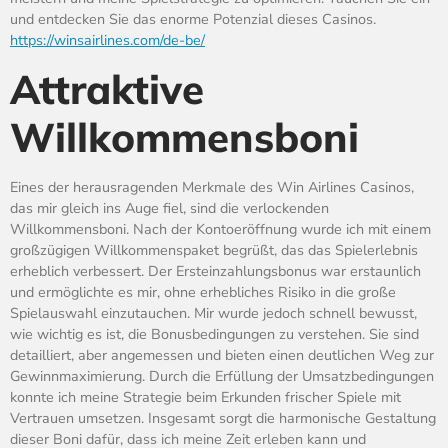
und entdecken Sie das enorme Potenzial dieses Casinos.
https://winsairlines.com/de-be/
Attraktive
Willkommensboni
Eines der herausragenden Merkmale des Win Airlines Casinos,
das mir gleich ins Auge fiel, sind die verlockenden
Willkommensboni. Nach der Kontoeröffnung wurde ich mit einem
großzügigen Willkommenspaket begrüßt, das das Spielerlebnis
erheblich verbessert. Der Ersteinzahlungsbonus war erstaunlich
und ermöglichte es mir, ohne erhebliches Risiko in die große
Spielauswahl einzutauchen. Mir wurde jedoch schnell bewusst,
wie wichtig es ist, die Bonusbedingungen zu verstehen. Sie sind
detailliert, aber angemessen und bieten einen deutlichen Weg zur
Gewinnmaximierung. Durch die Erfüllung der Umsatzbedingungen
konnte ich meine Strategie beim Erkunden frischer Spiele mit
Vertrauen umsetzen. Insgesamt sorgt die harmonische Gestaltung
dieser Boni dafür, dass ich meine Zeit erleben kann und