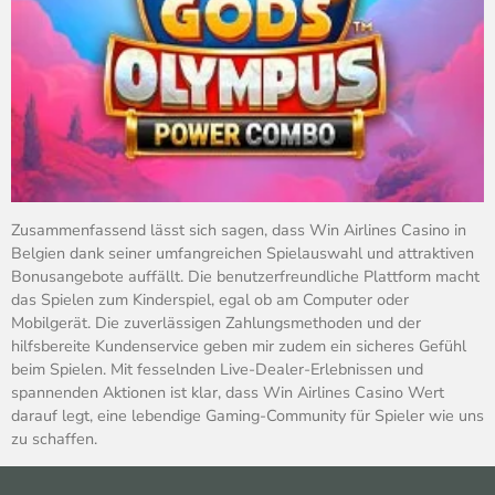
Zusammenfassend lässt sich sagen, dass Win Airlines Casino in
Belgien dank seiner umfangreichen Spielauswahl und attraktiven
Bonusangebote auffällt. Die benutzerfreundliche Plattform macht
das Spielen zum Kinderspiel, egal ob am Computer oder
Mobilgerät. Die zuverlässigen Zahlungsmethoden und der
hilfsbereite Kundenservice geben mir zudem ein sicheres Gefühl
beim Spielen. Mit fesselnden Live-Dealer-Erlebnissen und
spannenden Aktionen ist klar, dass Win Airlines Casino Wert
darauf legt, eine lebendige Gaming-Community für Spieler wie uns
zu schaffen.