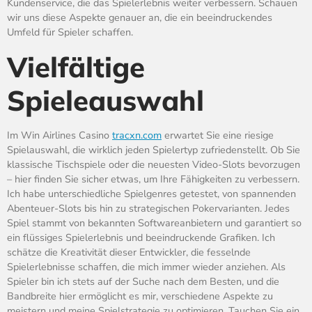
Kundenservice, die das Spielerlebnis weiter verbessern. Schauen
wir uns diese Aspekte genauer an, die ein beeindruckendes
Umfeld für Spieler schaffen.
Vielfältige
Spieleauswahl
Im Win Airlines Casino
tracxn.com
erwartet Sie eine riesige
Spielauswahl, die wirklich jeden Spielertyp zufriedenstellt. Ob Sie
klassische Tischspiele oder die neuesten Video-Slots bevorzugen
– hier finden Sie sicher etwas, um Ihre Fähigkeiten zu verbessern.
Ich habe unterschiedliche Spielgenres getestet, von spannenden
Abenteuer-Slots bis hin zu strategischen Pokervarianten. Jedes
Spiel stammt von bekannten Softwareanbietern und garantiert so
ein flüssiges Spielerlebnis und beeindruckende Grafiken. Ich
schätze die Kreativität dieser Entwickler, die fesselnde
Spielerlebnisse schaffen, die mich immer wieder anziehen. Als
Spieler bin ich stets auf der Suche nach dem Besten, und die
Bandbreite hier ermöglicht es mir, verschiedene Aspekte zu
meistern und meine Spielstrategie zu optimieren. Tauchen Sie ein