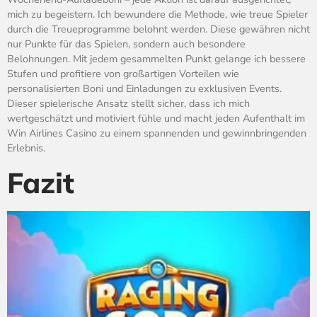
mich zu begeistern. Ich bewundere die Methode, wie treue Spieler
durch die Treueprogramme belohnt werden. Diese gewähren nicht
nur Punkte für das Spielen, sondern auch besondere
Belohnungen. Mit jedem gesammelten Punkt gelange ich bessere
Stufen und profitiere von großartigen Vorteilen wie
personalisierten Boni und Einladungen zu exklusiven Events.
Dieser spielerische Ansatz stellt sicher, dass ich mich
wertgeschätzt und motiviert fühle und macht jeden Aufenthalt im
Win Airlines Casino zu einem spannenden und gewinnbringenden
Erlebnis.
Fazit