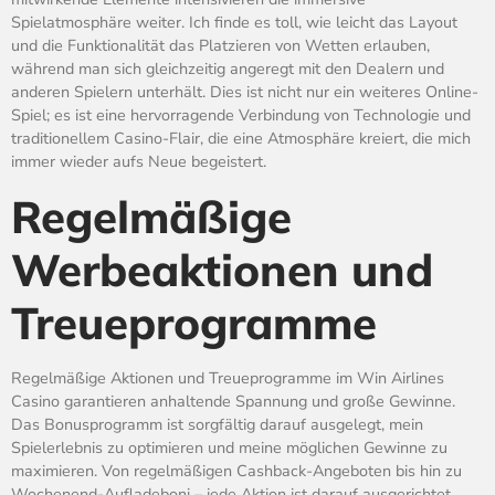
Spielatmosphäre weiter. Ich finde es toll, wie leicht das Layout
und die Funktionalität das Platzieren von Wetten erlauben,
während man sich gleichzeitig angeregt mit den Dealern und
anderen Spielern unterhält. Dies ist nicht nur ein weiteres Online-
Spiel; es ist eine hervorragende Verbindung von Technologie und
traditionellem Casino-Flair, die eine Atmosphäre kreiert, die mich
immer wieder aufs Neue begeistert.
Regelmäßige
Werbeaktionen und
Treueprogramme
Regelmäßige Aktionen und Treueprogramme im Win Airlines
Casino garantieren anhaltende Spannung und große Gewinne.
Das Bonusprogramm ist sorgfältig darauf ausgelegt, mein
Spielerlebnis zu optimieren und meine möglichen Gewinne zu
maximieren. Von regelmäßigen Cashback-Angeboten bis hin zu
Wochenend-Aufladeboni – jede Aktion ist darauf ausgerichtet,