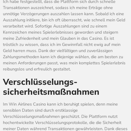
Ich habe festgestellt, dass die Plattform sich durch schnelle
Transaktionen auszeichnet, sodass ich meine Erträge ohne
unnötige Verzögerungen auszahlen lassen kann. Sobald ich eine
Auszahlung initiiere, bin ich oft überrascht, wie schnell mein Geld
verarbeitet wird. Sofortige Auszahlungen sind zu einem
Kennzeichen meines Spielerlebnisses geworden und steigern
meine Zufriedenheit und mein Glauben in das Casino. Es ist
tröstlich zu wissen, dass ich im Gewinnfall nicht ewig auf mein
Geld harren muss. Dank der vielfältigen und zuverlässigen
Zahlungsmethoden kann ich diejenige wählen, die am besten zu
meinen Anforderungen passt, was mein komplettes Spielerlebnis
reibungslos und erfreulich gestaltet.
Verschlüsselungs-
sicherheitsmaßnahmen
Im Win Airlines Casino kann ich beruhigt spielen, denn meine
sensiblen Daten sind durch erstklassige
Verschlüsselungsmaßnahmen geschützt. Die Plattform nutzt
hochentwickelte Verschlüsselungsprotokolle, die die Sicherheit
meiner Daten während Transaktionen gewährleisten. Dank dieses