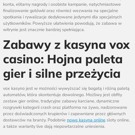
konta, elitarny nagrody i osobiste kampanie, natychmiastowe
finalizowanie gotówki oraz również wezwania na specjalne
spotkania i rywalizacje dedykowane jedynymi dla specjalnych
użytkowników. Powyższe ułatwienia powodują, że zabawa w
witrynie jest znacznie bardziej spełniająca.
Zabawy z kasyna vox
casino: Hojna paleta
gier i silne przeżycia
vox kasyno jest w możności wywyższać się bogatą i różną paletą
automatów, która skontentuje dowolnego. Możliwy jest obfity
zestaw gier online, tradycyjne zabawy karciane, dynamiczne
rozgrywki kategorii crash oraz platforma na żywo, nadzorowane
przez doświadczonych krupierów i zapewniane przez głównych
dostawców na branży. Podobnie
nowe kasyna online
sloty online,
a także warianty live dają niepowtarzalne uniesienia.