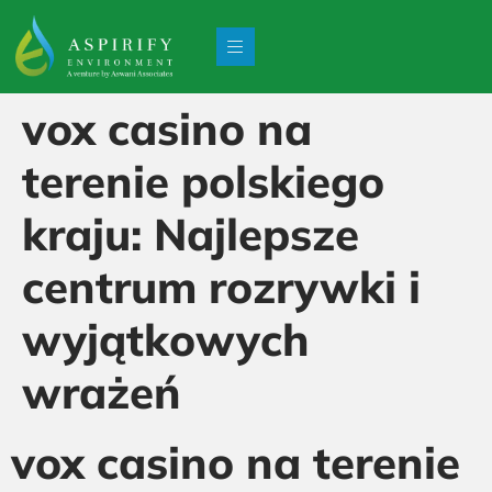
vox casino na
terenie polskiego
kraju: Najlepsze
centrum rozrywki i
wyjątkowych
wrażeń
vox casino na terenie