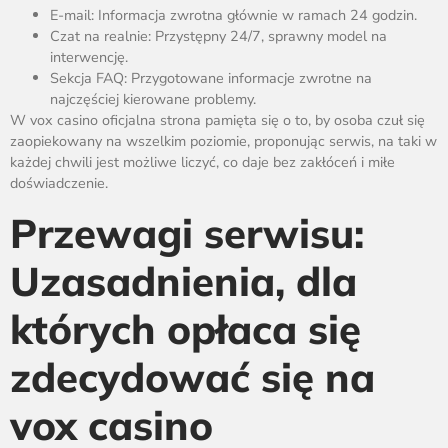
E-mail: Informacja zwrotna głównie w ramach 24 godzin.
Czat na realnie: Przystępny 24/7, sprawny model na
interwencję.
Sekcja FAQ: Przygotowane informacje zwrotne na
najczęściej kierowane problemy.
W vox casino oficjalna strona pamięta się o to, by osoba czuł się
zaopiekowany na wszelkim poziomie, proponując serwis, na taki w
każdej chwili jest możliwe liczyć, co daje bez zakłóceń i miłe
doświadczenie.
Przewagi serwisu:
Uzasadnienia, dla
których opłaca się
zdecydować się na
vox casino