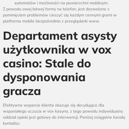
automatów i możliwości na powierzchni mobilnym.
Z powodu owej łatwej formy na telefon, jest dozwolone z
pominięciem problemów cieszyć się każdym cennymi grami w
platforma mobile bezpośrednio z przeglądarki www.
Departament asysty
użytkownika w vox
casino: Stale do
dysponowania
gracza
Efektywne wsparcie klienta okazuje się decydujące dla
wspaniałego uczucia w vox kasyno, z tego powodu indywidualny
oddział opieki jest gotowy do interwencji. Poniżej osiągalne kanały
kontaktu: