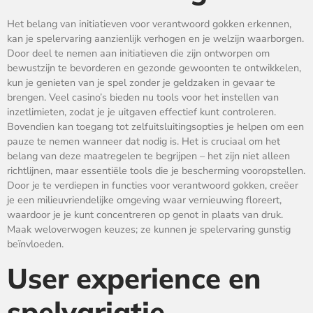
Het belang van initiatieven voor verantwoord gokken erkennen,
kan je spelervaring aanzienlijk verhogen en je welzijn waarborgen.
Door deel te nemen aan initiatieven die zijn ontworpen om
bewustzijn te bevorderen en gezonde gewoonten te ontwikkelen,
kun je genieten van je spel zonder je geldzaken in gevaar te
brengen. Veel casino’s bieden nu tools voor het instellen van
inzetlimieten, zodat je je uitgaven effectief kunt controleren.
Bovendien kan toegang tot zelfuitsluitingsopties je helpen om een
pauze te nemen wanneer dat nodig is. Het is cruciaal om het
belang van deze maatregelen te begrijpen – het zijn niet alleen
richtlijnen, maar essentiële tools die je bescherming vooropstellen.
Door je te verdiepen in functies voor verantwoord gokken, creëer
je een milieuvriendelijke omgeving waar vernieuwing floreert,
waardoor je je kunt concentreren op genot in plaats van druk.
Maak weloverwogen keuzes; ze kunnen je spelervaring gunstig
beïnvloeden.
User experience en
spelvariatie