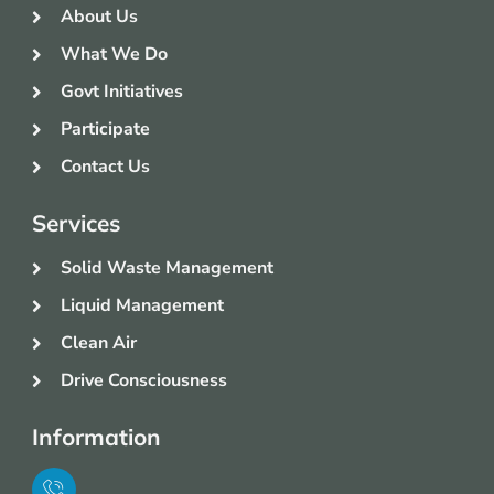
About Us
What We Do
Govt Initiatives
Participate
Contact Us
Services
Solid Waste Management
Liquid Management
Clean Air
Drive Consciousness
Information