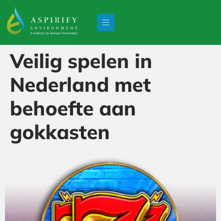
Veilig spelen in
Nederland met
behoefte aan
gokkasten