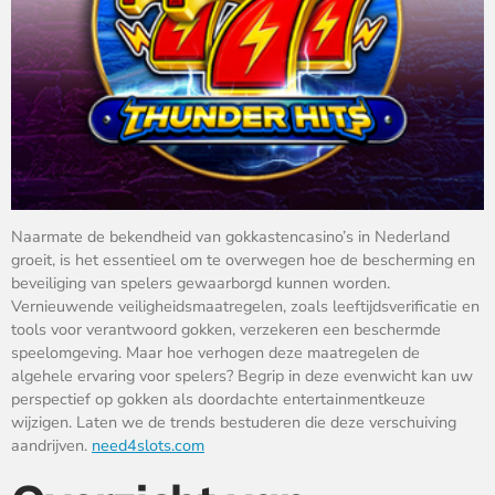
Naarmate de bekendheid van gokkastencasino’s in Nederland
groeit, is het essentieel om te overwegen hoe de bescherming en
beveiliging van spelers gewaarborgd kunnen worden.
Vernieuwende veiligheidsmaatregelen, zoals leeftijdsverificatie en
tools voor verantwoord gokken, verzekeren een beschermde
speelomgeving. Maar hoe verhogen deze maatregelen de
algehele ervaring voor spelers? Begrip in deze evenwicht kan uw
perspectief op gokken als doordachte entertainmentkeuze
wijzigen. Laten we de trends bestuderen die deze verschuiving
aandrijven.
need4slots.com