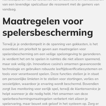
van een levendige spelcultuur die resoneert met de gamers van
vandaag.
Maatregelen voor
spelersbescherming
Terwijl je je onderdompelt in de spanning van gokkasten, is het
essentieel om prioriteit te geven aan maatregelen voor
spelersbescherming om een veilige spelomgeving te garanderen.
Je verdient het om te spelen in ruimtes die niet alleen spannend,
maar ook veilig zijn. Innovatieve casino’s omarmen geavanceerde
technologie en gebruiken robuuste leeftijdsverificatiesystemen en
tools voor verantwoord spelen. Deze functies stellen je in staat
om persoonlijke limieten in te stellen voor stortingen, verlies en
sessietijden, waardoor je ervaring wordt beschermd. Bovendien
zorgt live monitoring voor eerlijk spel, terwijl de klantenservice je
helpt wanneer je die nodig hebt. Het omarmen van deze
spelerbeschermingsmaatregelen verbetert niet alleen je
spelervaring, maar bouwt ook geloof in het systeem op. Zorg er