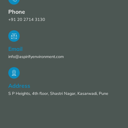
Phone
+91 20 2714 3130
Email
info@aspirifyenvironment.com
Address
S P Heights, 4th floor, Shastri Nagar, Kasarwadi, Pune