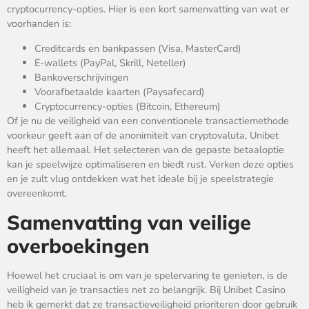
cryptocurrency-opties. Hier is een kort samenvatting van wat er
voorhanden is:
Creditcards en bankpassen (Visa, MasterCard)
E-wallets (PayPal, Skrill, Neteller)
Bankoverschrijvingen
Voorafbetaalde kaarten (Paysafecard)
Cryptocurrency-opties (Bitcoin, Ethereum)
Of je nu de veiligheid van een conventionele transactiemethode
voorkeur geeft aan of de anonimiteit van cryptovaluta, Unibet
heeft het allemaal. Het selecteren van de gepaste betaaloptie
kan je speelwijze optimaliseren en biedt rust. Verken deze opties
en je zult vlug ontdekken wat het ideale bij je speelstrategie
overeenkomt.
Samenvatting van veilige
overboekingen
Hoewel het cruciaal is om van je spelervaring te genieten, is de
veiligheid van je transacties net zo belangrijk. Bij Unibet Casino
heb ik gemerkt dat ze transactieveiligheid prioriteren door gebruik