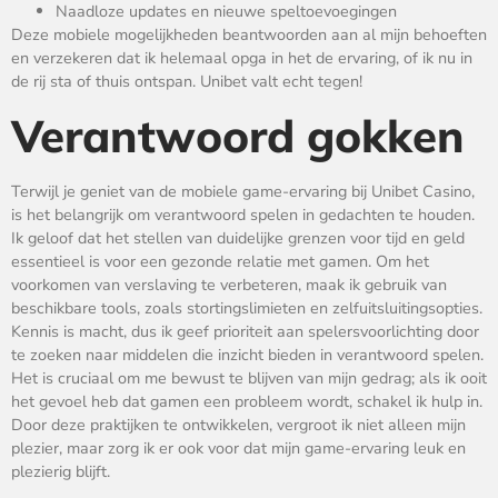
Naadloze updates en nieuwe speltoevoegingen
Deze mobiele mogelijkheden beantwoorden aan al mijn behoeften
en verzekeren dat ik helemaal opga in het de ervaring, of ik nu in
de rij sta of thuis ontspan. Unibet valt echt tegen!
Verantwoord gokken
Terwijl je geniet van de mobiele game-ervaring bij Unibet Casino,
is het belangrijk om verantwoord spelen in gedachten te houden.
Ik geloof dat het stellen van duidelijke grenzen voor tijd en geld
essentieel is voor een gezonde relatie met gamen. Om het
voorkomen van verslaving te verbeteren, maak ik gebruik van
beschikbare tools, zoals stortingslimieten en zelfuitsluitingsopties.
Kennis is macht, dus ik geef prioriteit aan spelersvoorlichting door
te zoeken naar middelen die inzicht bieden in verantwoord spelen.
Het is cruciaal om me bewust te blijven van mijn gedrag; als ik ooit
het gevoel heb dat gamen een probleem wordt, schakel ik hulp in.
Door deze praktijken te ontwikkelen, vergroot ik niet alleen mijn
plezier, maar zorg ik er ook voor dat mijn game-ervaring leuk en
plezierig blijft.