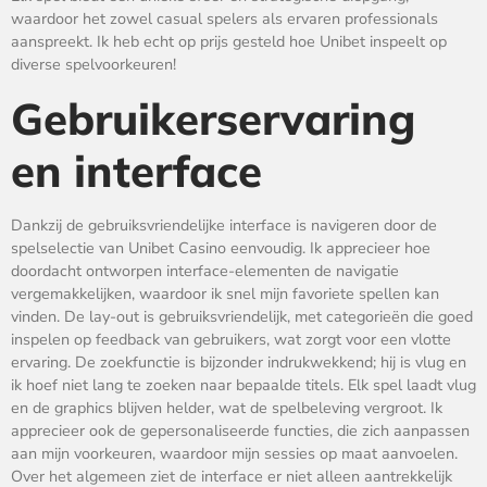
waardoor het zowel casual spelers als ervaren professionals
aanspreekt. Ik heb echt op prijs gesteld hoe Unibet inspeelt op
diverse spelvoorkeuren!
Gebruikerservaring
en interface
Dankzij de gebruiksvriendelijke interface is navigeren door de
spelselectie van Unibet Casino eenvoudig. Ik apprecieer hoe
doordacht ontworpen interface-elementen de navigatie
vergemakkelijken, waardoor ik snel mijn favoriete spellen kan
vinden. De lay-out is gebruiksvriendelijk, met categorieën die goed
inspelen op feedback van gebruikers, wat zorgt voor een vlotte
ervaring. De zoekfunctie is bijzonder indrukwekkend; hij is vlug en
ik hoef niet lang te zoeken naar bepaalde titels. Elk spel laadt vlug
en de graphics blijven helder, wat de spelbeleving vergroot. Ik
apprecieer ook de gepersonaliseerde functies, die zich aanpassen
aan mijn voorkeuren, waardoor mijn sessies op maat aanvoelen.
Over het algemeen ziet de interface er niet alleen aantrekkelijk