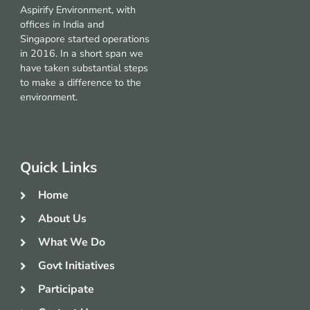
Aspirify Environment, with
offices in India and
Singapore started operations
in 2016. In a short span we
have taken substantial steps
to make a difference to the
environment.
Quick Links
Home
About Us
What We Do
Govt Initiatives
Participate