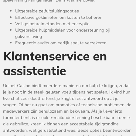
spelervaring kan genieten. Dit is wat me opviel:
Uitgebreide zelfuitsluitingsopties
Effectieve goklimieten om kosten te beheren
Veilige betaalmethoden met encryptie
Uitgebreide hulpmiddelen voor ondersteuning bij
gokverslaving
Frequentie audits om eerlijk spel te verzekeren
Klantenservice en
assistentie
Unibet Casino biedt meerdere manieren om hulp te krijgen, zodat
je je nooit in de steek gelaten voelt tijdens het spelen. Ik vind hun
live chat zeer doeltreffend; je krijgt direct antwoord op al je
vragen. Of het nu gaat om promoties of technische problemen, de
medewerkers zijn behulpzaam en bekwaam. Als je liever iets
formeler bent, is er ook e-mailondersteuning beschikbaar. Toen ik
die gebruikte, kreeg ik binnen een acceptabele tijd grondige
antwoorden, wat geruststellend was. Beide opties beantwoorden