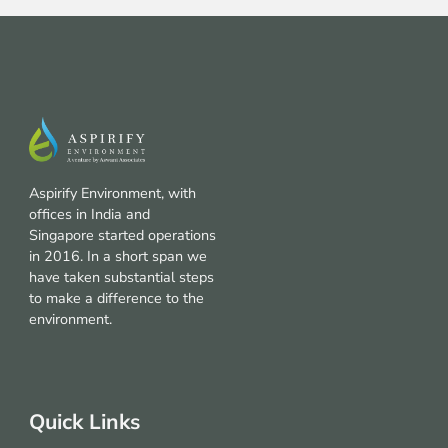
Aspirify Environment, with
offices in India and
Singapore started operations
in 2016. In a short span we
have taken substantial steps
to make a difference to the
environment.
Quick Links