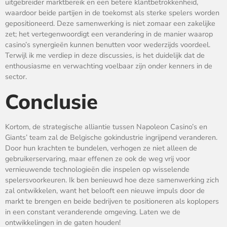
uitgebreider marktbereik en een betere klantbetrokkenheid,
waardoor beide partijen in de toekomst als sterke spelers worden
gepositioneerd. Deze samenwerking is niet zomaar een zakelijke
zet; het vertegenwoordigt een verandering in de manier waarop
casino’s synergieën kunnen benutten voor wederzijds voordeel.
Terwijl ik me verdiep in deze discussies, is het duidelijk dat de
enthousiasme en verwachting voelbaar zijn onder kenners in de
sector.
Conclusie
Kortom, de strategische alliantie tussen Napoleon Casino’s en
Giants’ team zal de Belgische gokindustrie ingrijpend veranderen.
Door hun krachten te bundelen, verhogen ze niet alleen de
gebruikerservaring, maar effenen ze ook de weg vrij voor
vernieuwende technologieën die inspelen op wisselende
spelersvoorkeuren. Ik ben benieuwd hoe deze samenwerking zich
zal ontwikkelen, want het belooft een nieuwe impuls door de
markt te brengen en beide bedrijven te positioneren als koplopers
in een constant veranderende omgeving. Laten we de
ontwikkelingen in de gaten houden!