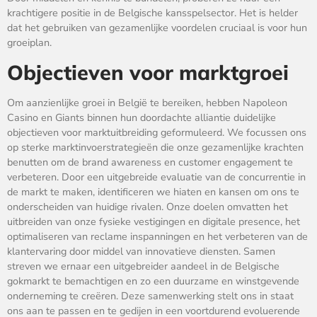
krachtigere positie in de Belgische kansspelsector. Het is helder
dat het gebruiken van gezamenlijke voordelen cruciaal is voor hun
groeiplan.
Objectieven voor marktgroei
Om aanzienlijke groei in België te bereiken, hebben Napoleon
Casino en Giants binnen hun doordachte alliantie duidelijke
objectieven voor marktuitbreiding geformuleerd. We focussen ons
op sterke marktinvoerstrategieën die onze gezamenlijke krachten
benutten om de brand awareness en customer engagement te
verbeteren. Door een uitgebreide evaluatie van de concurrentie in
de markt te maken, identificeren we hiaten en kansen om ons te
onderscheiden van huidige rivalen. Onze doelen omvatten het
uitbreiden van onze fysieke vestigingen en digitale presence, het
optimaliseren van reclame inspanningen en het verbeteren van de
klantervaring door middel van innovatieve diensten. Samen
streven we ernaar een uitgebreider aandeel in de Belgische
gokmarkt te bemachtigen en zo een duurzame en winstgevende
onderneming te creëren. Deze samenwerking stelt ons in staat
ons aan te passen en te gedijen in een voortdurend evoluerende