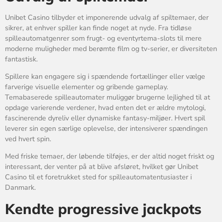
Unibet Casino tilbyder et imponerende udvalg af spiltemaer, der
sikrer, at enhver spiller kan finde noget at nyde. Fra tidløse
spilleautomatgenrer som frugt- og eventyrtema-slots til mere
moderne muligheder med berømte film og tv-serier, er diversiteten
fantastisk.
Spillere kan engagere sig i spændende fortællinger eller vælge
farverige visuelle elementer og gribende gameplay.
Temabaserede spilleautomater muliggør brugerne lejlighed til at
opdage varierende verdener, hvad enten det er ældre mytologi,
fascinerende dyreliv eller dynamiske fantasy-miljøer. Hvert spil
leverer sin egen særlige oplevelse, der intensiverer spændingen
ved hvert spin.
Med friske temaer, der løbende tilføjes, er der altid noget friskt og
interessant, der venter på at blive afsløret, hvilket gør Unibet
Casino til et foretrukket sted for spilleautomatentusiaster i
Danmark.
Kendte progressive jackpots