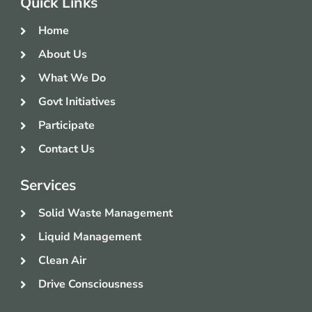
Quick Links
Home
About Us
What We Do
Govt Initiatives
Participate
Contact Us
Services
Solid Waste Management
Liquid Management
Clean Air
Drive Consciousness