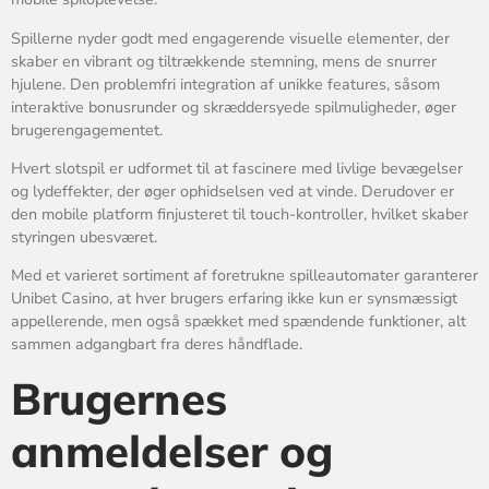
Spillerne nyder godt med engagerende visuelle elementer, der
skaber en vibrant og tiltrækkende stemning, mens de snurrer
hjulene. Den problemfri integration af unikke features, såsom
interaktive bonusrunder og skræddersyede spilmuligheder, øger
brugerengagementet.
Hvert slotspil er udformet til at fascinere med livlige bevægelser
og lydeffekter, der øger ophidselsen ved at vinde. Derudover er
den mobile platform finjusteret til touch-kontroller, hvilket skaber
styringen ubesværet.
Med et varieret sortiment af foretrukne spilleautomater garanterer
Unibet Casino, at hver brugers erfaring ikke kun er synsmæssigt
appellerende, men også spækket med spændende funktioner, alt
sammen adgangbart fra deres håndflade.
Brugernes
anmeldelser og