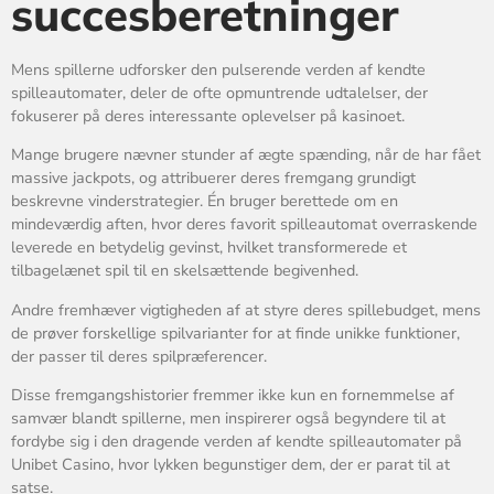
succesberetninger
Mens spillerne udforsker den pulserende verden af kendte
spilleautomater, deler de ofte opmuntrende udtalelser, der
fokuserer på deres interessante oplevelser på kasinoet.
Mange brugere nævner stunder af ægte spænding, når de har fået
massive jackpots, og attribuerer deres fremgang grundigt
beskrevne vinderstrategier. Én bruger berettede om en
mindeværdig aften, hvor deres favorit spilleautomat overraskende
leverede en betydelig gevinst, hvilket transformerede et
tilbagelænet spil til en skelsættende begivenhed.
Andre fremhæver vigtigheden af at styre deres spillebudget, mens
de prøver forskellige spilvarianter for at finde unikke funktioner,
der passer til deres spilpræferencer.
Disse fremgangshistorier fremmer ikke kun en fornemmelse af
samvær blandt spillerne, men inspirerer også begyndere til at
fordybe sig i den dragende verden af kendte spilleautomater på
Unibet Casino, hvor lykken begunstiger dem, der er parat til at
satse.