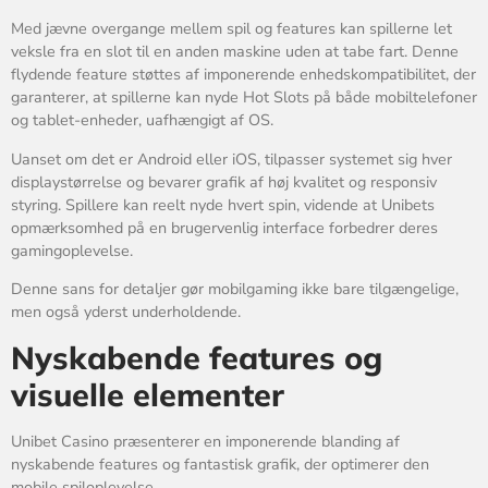
Med jævne overgange mellem spil og features kan spillerne let
veksle fra en slot til en anden maskine uden at tabe fart. Denne
flydende feature støttes af imponerende enhedskompatibilitet, der
garanterer, at spillerne kan nyde Hot Slots på både mobiltelefoner
og tablet-enheder, uafhængigt af OS.
Uanset om det er Android eller iOS, tilpasser systemet sig hver
displaystørrelse og bevarer grafik af høj kvalitet og responsiv
styring. Spillere kan reelt nyde hvert spin, vidende at Unibets
opmærksomhed på en brugervenlig interface forbedrer deres
gamingoplevelse.
Denne sans for detaljer gør mobilgaming ikke bare tilgængelige,
men også yderst underholdende.
Nyskabende features og
visuelle elementer
Unibet Casino præsenterer en imponerende blanding af
nyskabende features og fantastisk grafik, der optimerer den
mobile spiloplevelse.