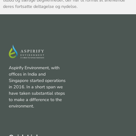
tilbud og særlige begivenheder, der har til formål at anerkende
deres fortsatte deltagelse og nydelse.
Aspirify Environment, with
offices in India and
Singapore started operations
in 2016. In a short span we
have taken substantial steps
to make a difference to the
environment.