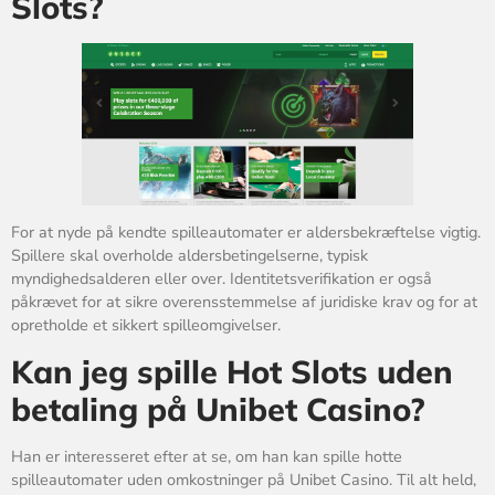
Slots?
For at nyde på kendte spilleautomater er aldersbekræftelse vigtig.
Spillere skal overholde aldersbetingelserne, typisk
myndighedsalderen eller over. Identitetsverifikation er også
påkrævet for at sikre overensstemmelse af juridiske krav og for at
opretholde et sikkert spilleomgivelser.
Kan jeg spille Hot Slots uden
betaling på Unibet Casino?
Han er interesseret efter at se, om han kan spille hotte
spilleautomater uden omkostninger på Unibet Casino. Til alt held,