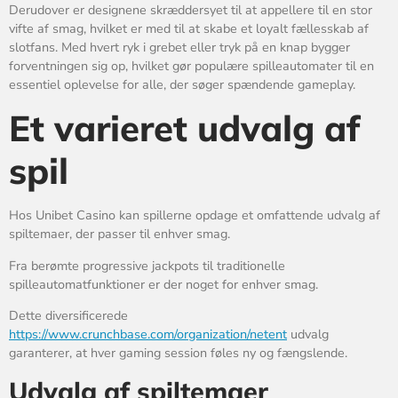
Derudover er designene skræddersyet til at appellere til en stor
vifte af smag, hvilket er med til at skabe et loyalt fællesskab af
slotfans. Med hvert ryk i grebet eller tryk på en knap bygger
forventningen sig op, hvilket gør populære spilleautomater til en
essentiel oplevelse for alle, der søger spændende gameplay.
Et varieret udvalg af
spil
Hos Unibet Casino kan spillerne opdage et omfattende udvalg af
spiltemaer, der passer til enhver smag.
Fra berømte progressive jackpots til traditionelle
spilleautomatfunktioner er der noget for enhver smag.
Dette diversificerede
https://www.crunchbase.com/organization/netent
udvalg
garanterer, at hver gaming session føles ny og fængslende.
Udvalg af spiltemaer