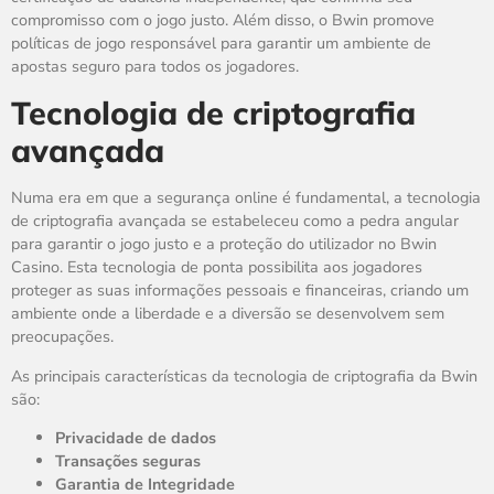
compromisso com o jogo justo. Além disso, o Bwin promove
políticas de jogo responsável para garantir um ambiente de
apostas seguro para todos os jogadores.
Tecnologia de criptografia
avançada
Numa era em que a segurança online é fundamental, a tecnologia
de criptografia avançada se estabeleceu como a pedra angular
para garantir o jogo justo e a proteção do utilizador no Bwin
Casino. Esta tecnologia de ponta possibilita aos jogadores
proteger as suas informações pessoais e financeiras, criando um
ambiente onde a liberdade e a diversão se desenvolvem sem
preocupações.
As principais características da tecnologia de criptografia da Bwin
são:
Privacidade de dados
Transações seguras
Garantia de Integridade