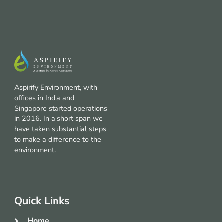
Aspirify Environment, with
offices in India and
Singapore started operations
in 2016. In a short span we
have taken substantial steps
to make a difference to the
environment.
Quick Links
Home