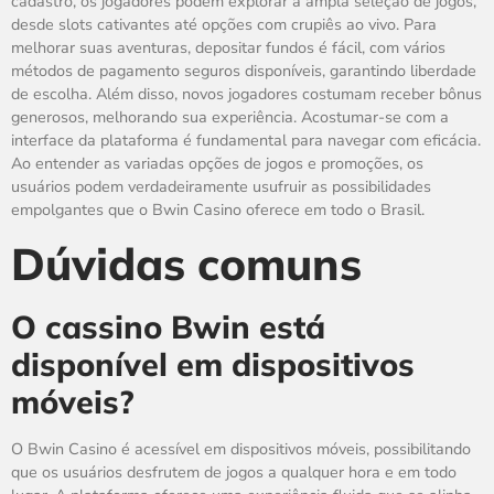
cadastro, os jogadores podem explorar a ampla seleção de jogos,
desde slots cativantes até opções com crupiês ao vivo. Para
melhorar suas aventuras, depositar fundos é fácil, com vários
métodos de pagamento seguros disponíveis, garantindo liberdade
de escolha. Além disso, novos jogadores costumam receber bônus
generosos, melhorando sua experiência. Acostumar-se com a
interface da plataforma é fundamental para navegar com eficácia.
Ao entender as variadas opções de jogos e promoções, os
usuários podem verdadeiramente usufruir as possibilidades
empolgantes que o Bwin Casino oferece em todo o Brasil.
Dúvidas comuns
O cassino Bwin está
disponível em dispositivos
móveis?
O Bwin Casino é acessível em dispositivos móveis, possibilitando
que os usuários desfrutem de jogos a qualquer hora e em todo