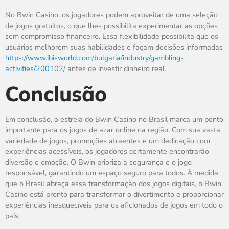
No Bwin Casino, os jogadores podem aproveitar de uma seleção
de jogos gratuitos, o que lhes possibilita experimentar as opções
sem compromisso financeiro. Essa flexibilidade possibilita que os
usuários melhorem suas habilidades e façam decisões informadas
https://www.ibisworld.com/bulgaria/industry/gambling-
activities/200102/
antes de investir dinheiro real.
Conclusão
Em conclusão, o estreia do Bwin Casino no Brasil marca um ponto
importante para os jogos de azar online na região. Com sua vasta
variedade de jogos, promoções atraentes e um dedicação com
experiências acessíveis, os jogadores certamente encontrarão
diversão e emoção. O Bwin prioriza a segurança e o jogo
responsável, garantindo um espaço seguro para todos. À medida
que o Brasil abraça essa transformação dos jogos digitais, o Bwin
Casino está pronto para transformar o divertimento e proporcionar
experiências inesquecíveis para os aficionados de jogos em todo o
país.