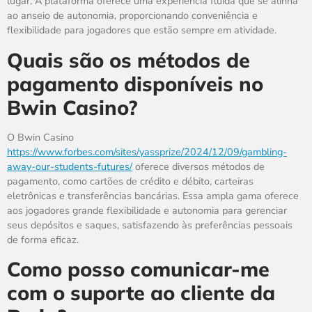
lugar. A plataforma oferece uma experiência fluida que se alinha
ao anseio de autonomia, proporcionando conveniência e
flexibilidade para jogadores que estão sempre em atividade.
Quais são os métodos de
pagamento disponíveis no
Bwin Casino?
O Bwin Casino
https://www.forbes.com/sites/yassprize/2024/12/09/gambling-
away-our-students-futures/
oferece diversos métodos de
pagamento, como cartões de crédito e débito, carteiras
eletrônicas e transferências bancárias. Essa ampla gama oferece
aos jogadores grande flexibilidade e autonomia para gerenciar
seus depósitos e saques, satisfazendo às preferências pessoais
de forma eficaz.
Como posso comunicar-me
com o suporte ao cliente da