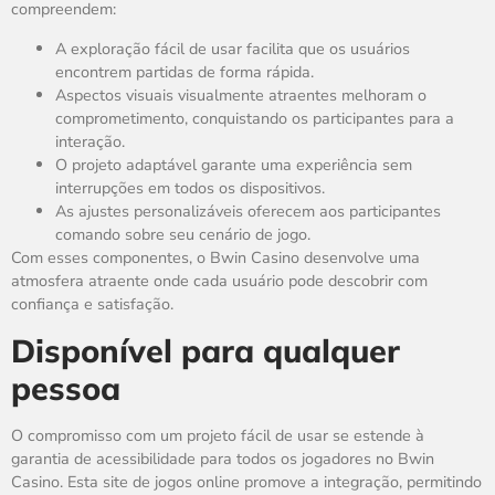
compreendem:
A exploração fácil de usar facilita que os usuários
encontrem partidas de forma rápida.
Aspectos visuais visualmente atraentes melhoram o
comprometimento, conquistando os participantes para a
interação.
O projeto adaptável garante uma experiência sem
interrupções em todos os dispositivos.
As ajustes personalizáveis oferecem aos participantes
comando sobre seu cenário de jogo.
Com esses componentes, o Bwin Casino desenvolve uma
atmosfera atraente onde cada usuário pode descobrir com
confiança e satisfação.
Disponível para qualquer
pessoa
O compromisso com um projeto fácil de usar se estende à
garantia de acessibilidade para todos os jogadores no Bwin
Casino. Esta site de jogos online promove a integração, permitindo