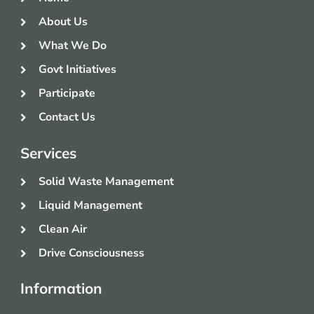
About Us
What We Do
Govt Initiatives
Participate
Contact Us
Services
Solid Waste Management
Liquid Management
Clean Air
Drive Consciousness
Information