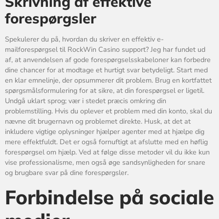
Skrivning af effektive
forespørgsler
Spekulerer du på, hvordan du skriver en effektiv e-
mailforespørgsel til RockWin Casino support? Jeg har fundet ud
af, at anvendelsen af gode forespørgselsskabeloner kan forbedre
dine chancer for at modtage et hurtigt svar betydeligt. Start med
en klar emnelinje, der opsummerer dit problem. Brug en kortfattet
spørgsmålsformulering for at sikre, at din forespørgsel er ligetil.
Undgå uklart sprog; vær i stedet præcis omkring din
problemstilling. Hvis du oplever et problem med din konto, skal du
nævne dit brugernavn og problemet direkte. Husk, at det at
inkludere vigtige oplysninger hjælper agenter med at hjælpe dig
mere effektfuldt. Det er også fornuftigt at afslutte med en høflig
forespørgsel om hjælp. Ved at følge disse metoder vil du ikke kun
vise professionalisme, men også øge sandsynligheden for snare
og brugbare svar på dine forespørgsler.
Forbindelse på sociale