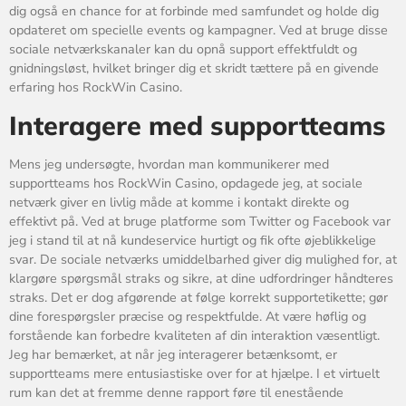
dig også en chance for at forbinde med samfundet og holde dig
opdateret om specielle events og kampagner. Ved at bruge disse
sociale netværkskanaler kan du opnå support effektfuldt og
gnidningsløst, hvilket bringer dig et skridt tættere på en givende
erfaring hos RockWin Casino.
Interagere med supportteams
Mens jeg undersøgte, hvordan man kommunikerer med
supportteams hos RockWin Casino, opdagede jeg, at sociale
netværk giver en livlig måde at komme i kontakt direkte og
effektivt på. Ved at bruge platforme som Twitter og Facebook var
jeg i stand til at nå kundeservice hurtigt og fik ofte øjeblikkelige
svar. De sociale netværks umiddelbarhed giver dig mulighed for, at
klargøre spørgsmål straks og sikre, at dine udfordringer håndteres
straks. Det er dog afgørende at følge korrekt supportetikette; gør
dine forespørgsler præcise og respektfulde. At være høflig og
forstående kan forbedre kvaliteten af din interaktion væsentligt.
Jeg har bemærket, at når jeg interagerer betænksomt, er
supportteams mere entusiastiske over for at hjælpe. I et virtuelt
rum kan det at fremme denne rapport føre til enestående