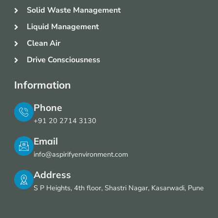
Solid Waste Management
Liquid Management
Clean Air
Drive Consciousness
Information
Phone
+91 20 2714 3130
Email
info@aspirifyenvironment.com
Address
S P Heights, 4th floor, Shastri Nagar, Kasarwadi, Pune