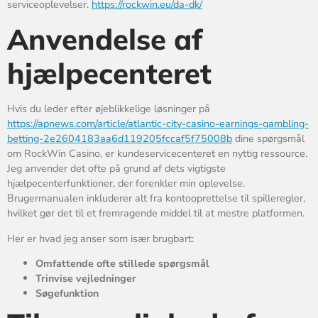
serviceoplevelser.
https://rockwin.eu/da-dk/
Anvendelse af
hjælpecenteret
Hvis du leder efter øjeblikkelige løsninger på
https://apnews.com/article/atlantic-city-casino-earnings-gambling-
betting-2e2604183aa6d119205fccaf5f75008b
dine spørgsmål
om RockWin Casino, er kundeservicecenteret en nyttig ressource.
Jeg anvender det ofte på grund af dets vigtigste
hjælpecenterfunktioner, der forenkler min oplevelse.
Brugermanualen inkluderer alt fra kontooprettelse til spilleregler,
hvilket gør det til et fremragende middel til at mestre platformen.
Her er hvad jeg anser som især brugbart:
Omfattende ofte stillede spørgsmål
Trinvise vejledninger
Søgefunktion