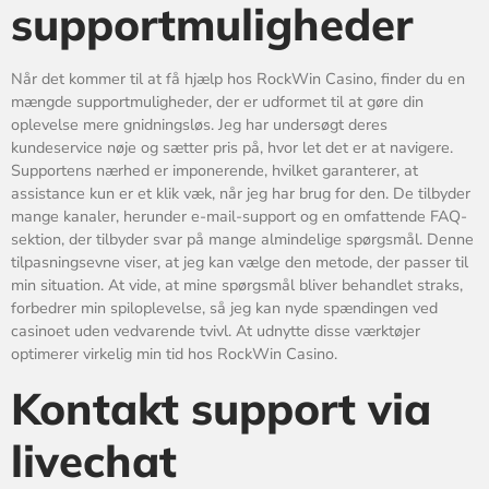
supportmuligheder
Når det kommer til at få hjælp hos RockWin Casino, finder du en
mængde supportmuligheder, der er udformet til at gøre din
oplevelse mere gnidningsløs. Jeg har undersøgt deres
kundeservice nøje og sætter pris på, hvor let det er at navigere.
Supportens nærhed er imponerende, hvilket garanterer, at
assistance kun er et klik væk, når jeg har brug for den. De tilbyder
mange kanaler, herunder e-mail-support og en omfattende FAQ-
sektion, der tilbyder svar på mange almindelige spørgsmål. Denne
tilpasningsevne viser, at jeg kan vælge den metode, der passer til
min situation. At vide, at mine spørgsmål bliver behandlet straks,
forbedrer min spiloplevelse, så jeg kan nyde spændingen ved
casinoet uden vedvarende tvivl. At udnytte disse værktøjer
optimerer virkelig min tid hos RockWin Casino.
Kontakt support via
livechat