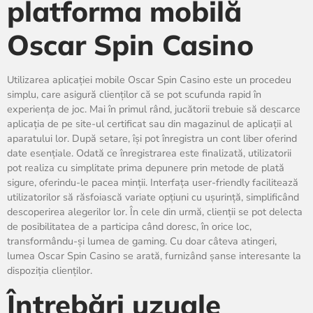
platforma mobilă
Oscar Spin Casino
Utilizarea aplicației mobile Oscar Spin Casino este un procedeu
simplu, care asigură clienților că se pot scufunda rapid în
experiența de joc. Mai în primul rând, jucătorii trebuie să descarce
aplicația de pe site-ul certificat sau din magazinul de aplicații al
aparatului lor. După setare, își pot înregistra un cont liber oferind
date esențiale. Odată ce înregistrarea este finalizată, utilizatorii
pot realiza cu simplitate prima depunere prin metode de plată
sigure, oferindu-le pacea minții. Interfața user-friendly facilitează
utilizatorilor să răsfoiască variate opțiuni cu ușurință, simplificând
descoperirea alegerilor lor. În cele din urmă, clienții se pot delecta
de posibilitatea de a participa când doresc, în orice loc,
transformându-și lumea de gaming. Cu doar câteva atingeri,
lumea Oscar Spin Casino se arată, furnizând șanse interesante la
dispoziția clienților.
Întrebări uzuale