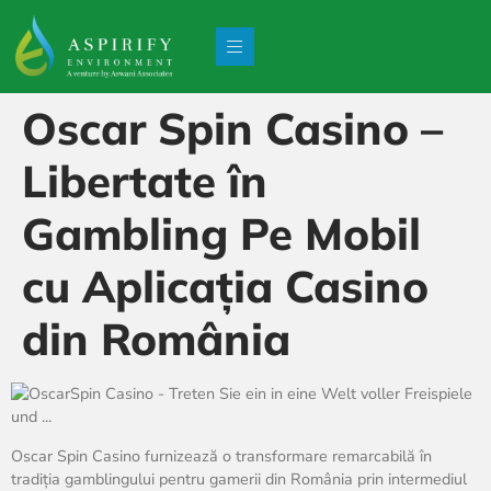
Oscar Spin Casino –
Libertate în
Gambling Pe Mobil
cu Aplicația Casino
din România
Oscar Spin Casino furnizează o transformare remarcabilă în
tradiția gamblingului pentru gamerii din România prin intermediul