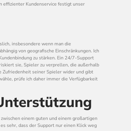
 effizienter Kundenservice festigt unser
sslich, insbesondere wenn man die
nabhängig von geografische Einschränkungen. Ich
 Kundenbindung zu stärken. Ein 24/7-Support
skiert sie, Spieler zu verprellen, die außerhalb
e Zufriedenheit seiner Spieler wider und gibt
wähle, prüfe ich daher immer die Verfügbarkeit
 Unterstützung
st zwischen einem guten und einem großartigen
 es sehr, dass der Support nur einen Klick weg