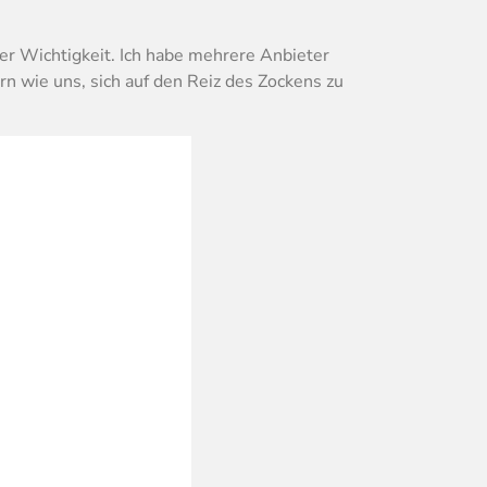
ßer Wichtigkeit. Ich habe mehrere Anbieter
rn wie uns, sich auf den Reiz des Zockens zu