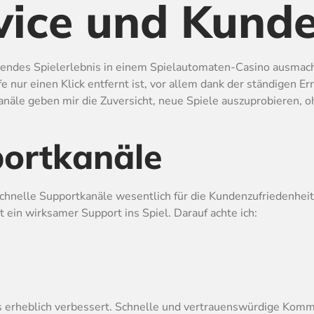
ice und Kunde
endes Spielerlebnis in einem Spielautomaten-Casino ausmacht,
e nur einen Klick entfernt ist, vor allem dank der ständigen Er
anäle geben mir die Zuversicht, neue Spiele auszuprobieren,
portkanäle
nelle Supportkanäle wesentlich für die Kundenzufriedenheit in
ein wirksamer Support ins Spiel. Darauf achte ich:
is erheblich verbessert. Schnelle und vertrauenswürdige Komm