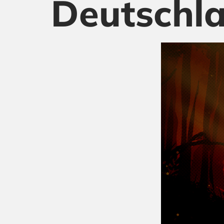
Deutschla