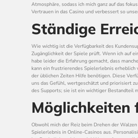
Atmosphäre, sodass ich mich ganz auf das fokus
Vertrauen in das Casino und verbessert so unser
Ständige Errei
Wie wichtig ist die Verfügbarkeit des Kundensu
Zugänglichkeit der Spiele prüft. Wenn ich auf e
habe leider die Erfahrung gemacht, dass manch
kann ein frustrierendes Spielerlebnis erheblich 
der üblichen Zeiten Hilfe benötigen. Diese Verf
uns das Gefühl, wertgeschätzt und priorisiert 
des Supports; sie ist ein wichtiger Bestandteil
Möglichkeiten 
Obwohl mich der Reiz beim Drehen der Walzen f
Spielerlebnis in Online-Casinos aus. Personalis