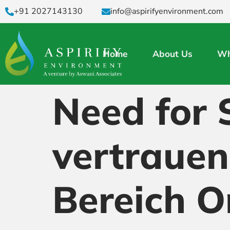
+91 2027143130
info@aspirifyenvironment.com
Home
About Us
Wh
Need for S
vertraue
Bereich O