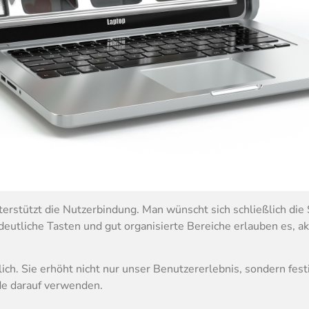
terstützt die Nutzerbindung. Man wünscht sich schließlich die 
deutliche Tasten und gut organisierte Bereiche erlauben es, 
slich. Sie erhöht nicht nur unser Benutzererlebnis, sondern fest
de darauf verwenden.