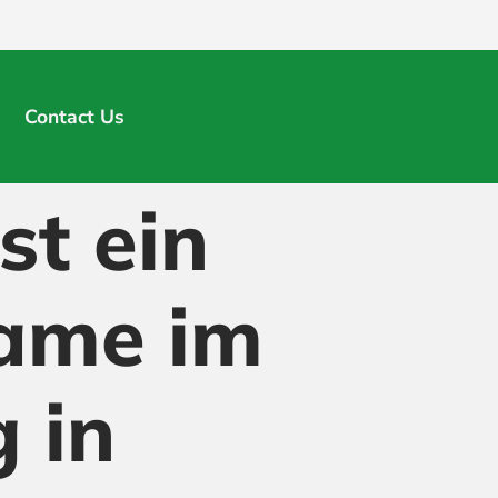
Contact Us
st ein
ame im
 in