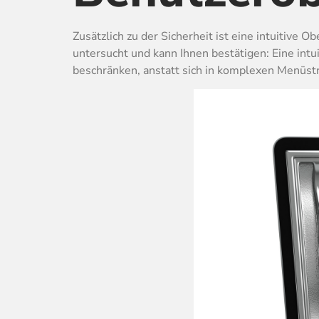
Zusätzlich zu der Sicherheit ist eine intuitive
untersucht und kann Ihnen bestätigen: Eine intui
beschränken, anstatt sich in komplexen Menüstr