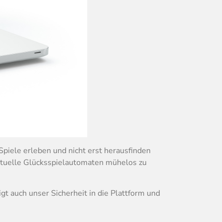
Spiele erleben und nicht erst herausfinden
aktuelle Glücksspielautomaten mühelos zu
igt auch unser Sicherheit in die Plattform und