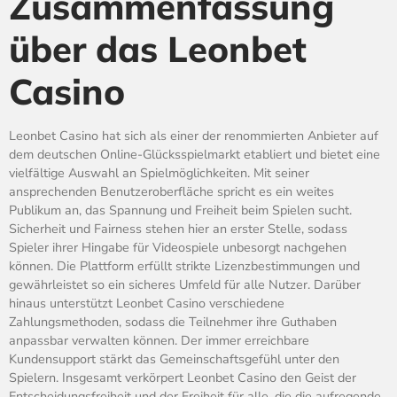
Zusammenfassung
über das Leonbet
Casino
Leonbet Casino hat sich als einer der renommierten Anbieter auf
dem deutschen Online-Glücksspielmarkt etabliert und bietet eine
vielfältige Auswahl an Spielmöglichkeiten. Mit seiner
ansprechenden Benutzeroberfläche spricht es ein weites
Publikum an, das Spannung und Freiheit beim Spielen sucht.
Sicherheit und Fairness stehen hier an erster Stelle, sodass
Spieler ihrer Hingabe für Videospiele unbesorgt nachgehen
können. Die Plattform erfüllt strikte Lizenzbestimmungen und
gewährleistet so ein sicheres Umfeld für alle Nutzer. Darüber
hinaus unterstützt Leonbet Casino verschiedene
Zahlungsmethoden, sodass die Teilnehmer ihre Guthaben
anpassbar verwalten können. Der immer erreichbare
Kundensupport stärkt das Gemeinschaftsgefühl unter den
Spielern. Insgesamt verkörpert Leonbet Casino den Geist der
Entscheidungsfreiheit und der Freiheit für alle, die die aufregende