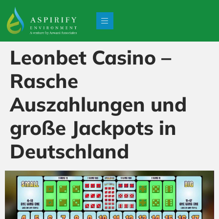
Leonbet Casino –
Rasche
Auszahlungen und
große Jackpots in
Deutschland