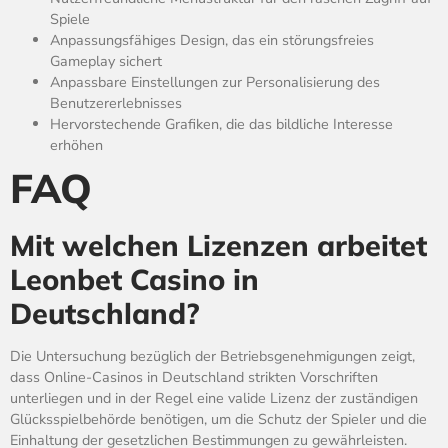
Spiele
Anpassungsfähiges Design, das ein störungsfreies
Gameplay sichert
Anpassbare Einstellungen zur Personalisierung des
Benutzererlebnisses
Hervorstechende Grafiken, die das bildliche Interesse
erhöhen
FAQ
Mit welchen Lizenzen arbeitet
Leonbet Casino in
Deutschland?
Die Untersuchung bezüglich der Betriebsgenehmigungen zeigt,
dass Online-Casinos in Deutschland strikten Vorschriften
unterliegen und in der Regel eine valide Lizenz der zuständigen
Glücksspielbehörde benötigen, um die Schutz der Spieler und die
Einhaltung der gesetzlichen Bestimmungen zu gewährleisten.