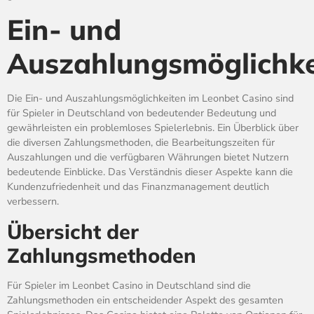
Ein- und
Auszahlungsmöglichke
Die Ein- und Auszahlungsmöglichkeiten im Leonbet Casino sind
für Spieler in Deutschland von bedeutender Bedeutung und
gewährleisten ein problemloses Spielerlebnis. Ein Überblick über
die diversen Zahlungsmethoden, die Bearbeitungszeiten für
Auszahlungen und die verfügbaren Währungen bietet Nutzern
bedeutende Einblicke. Das Verständnis dieser Aspekte kann die
Kundenzufriedenheit und das Finanzmanagement deutlich
verbessern.
Übersicht der
Zahlungsmethoden
Für Spieler im Leonbet Casino in Deutschland sind die
Zahlungsmethoden ein entscheidender Aspekt des gesamten