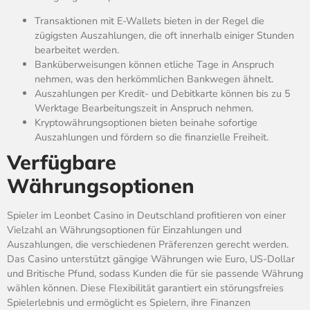
Transaktionen mit E-Wallets bieten in der Regel die
zügigsten Auszahlungen, die oft innerhalb einiger Stunden
bearbeitet werden.
Banküberweisungen können etliche Tage in Anspruch
nehmen, was den herkömmlichen Bankwegen ähnelt.
Auszahlungen per Kredit- und Debitkarte können bis zu 5
Werktage Bearbeitungszeit in Anspruch nehmen.
Kryptowährungsoptionen bieten beinahe sofortige
Auszahlungen und fördern so die finanzielle Freiheit.
Verfügbare
Währungsoptionen
Spieler im Leonbet Casino in Deutschland profitieren von einer
Vielzahl an Währungsoptionen für Einzahlungen und
Auszahlungen, die verschiedenen Präferenzen gerecht werden.
Das Casino unterstützt gängige Währungen wie Euro, US-Dollar
und Britische Pfund, sodass Kunden die für sie passende Währung
wählen können. Diese Flexibilität garantiert ein störungsfreies
Spielerlebnis und ermöglicht es Spielern, ihre Finanzen