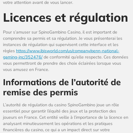
votre attention avant de vous lancer.
Licences et régulation
Pour s’amuser sur SpinoGambino Casino, il est important de
comprendre sa permis et sa régulation. Je vous présenterai les
instances de régulation qui supervisent cette interface et les
règles
https://www.ibisworld.com/us/company/penn-national-
gaming-inc/352476/
de conformité qu’elle respecte. Ces données
vous permettront de prendre des choix éclairées lorsque vous
vous amusez en France.
Informations de l’autorité de
remise des permis
L’autorité de régulation du casino SpinoGambino joue un rôle
essentiel pour garantir l’équité des jeux et la protection des
joueurs en France. Cet entité veille à l’importance de la licence en
analysant minutieusement les opérations et les pratiques
financières du casino, ce qui a un impact direct sur votre