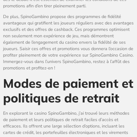
promotions afin d’en tirer pleinement parti.
De plus, SpinoGambino propose des programmes de fidélité
avantageux qui gratifient les joueurs réguliers avec des avantages
exclusifs et des offres de cashback. Ces programmes optimisent
non seulement mon expérience de jeu, mais démontrent
également de l’engagement du casino envers la fidélité de ses
joueurs. Saisir ces offres et promotions vous donnera l’occasion de
profiter pleinement de votre expérience sur SpinoGambino Casino.
Immergez-vous dans l’univers SpinoGambino, restez à l’affût des
promotions et profitez-en !
Modes de paiement et
politiques de retrait
En explorant le casino SpinoGambino, j’ai trouvé leurs méthodes
de paiement et leurs politiques de retrait faciles d’accès et
efficaces. Ils offrent une large sélection d’options, incluant les
cartes de crédit, les portefeuilles électroniques et les virements