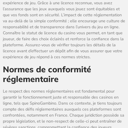
expérience de jeu. Grâce à une licence reconnue, vous avez
l’assurance que les jeux auxquels vous jouez sont équitables et
que vos fonds sont en sécurité. L’impact de cette réglementation
va au-delà de la simple conformité ; elle encourage une culture de
responsabilité et de transparence dans l’univers du jeu en ligne.
Connaître le statut de licence du casino vous permet, en tant que
joueur, de faire des choix éclairés et renforce la confiance dans la
plateforme. Assurez-vous de vérifier toujours les détails de la
licence avant d’effectuer un dépôt afin de vous assurer que votre
expérience de jeu répond à ces normes strictes.
Normes de conformité
réglementaire
Le respect des normes réglementaires est fondamental pour
garantir le fonctionnement juste et responsable des casinos en
ligne, tels que SpinoGambino. Dans ce contexte, je tiens toujours
compte des défis réglementaires auxquels ces plateformes sont
confrontées, notamment en France. Chaque juridiction possède sa
propre législation, et le non-respect de celle-ci peut entraîner de
sévères sanctions, compromettant la confiance des joueurs.