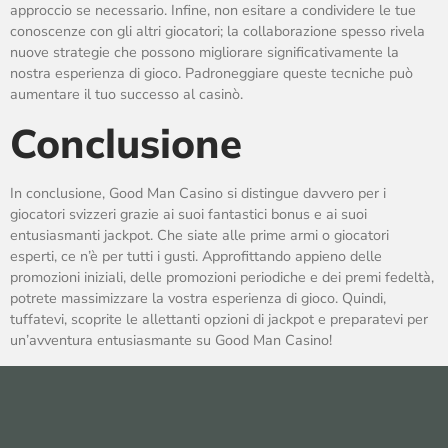
approccio se necessario. Infine, non esitare a condividere le tue
conoscenze con gli altri giocatori; la collaborazione spesso rivela
nuove strategie che possono migliorare significativamente la
nostra esperienza di gioco. Padroneggiare queste tecniche può
aumentare il tuo successo al casinò.
Conclusione
In conclusione, Good Man Casino si distingue davvero per i
giocatori svizzeri grazie ai suoi fantastici bonus e ai suoi
entusiasmanti jackpot. Che siate alle prime armi o giocatori
esperti, ce n’è per tutti i gusti. Approfittando appieno delle
promozioni iniziali, delle promozioni periodiche e dei premi fedeltà,
potrete massimizzare la vostra esperienza di gioco. Quindi,
tuffatevi, scoprite le allettanti opzioni di jackpot e preparatevi per
un’avventura entusiasmante su Good Man Casino!