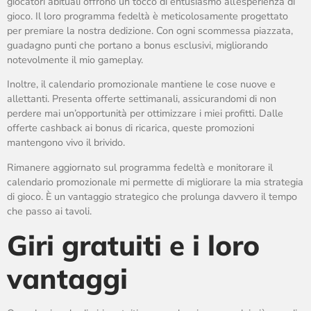
giocatori abituali offrono un tocco di entusiasmo all’esperienza di
gioco. Il loro programma fedeltà è meticolosamente progettato
per premiare la nostra dedizione. Con ogni scommessa piazzata,
guadagno punti che portano a bonus esclusivi, migliorando
notevolmente il mio gameplay.
Inoltre, il calendario promozionale mantiene le cose nuove e
allettanti. Presenta offerte settimanali, assicurandomi di non
perdere mai un’opportunità per ottimizzare i miei profitti. Dalle
offerte cashback ai bonus di ricarica, queste promozioni
mantengono vivo il brivido.
Rimanere aggiornato sul programma fedeltà e monitorare il
calendario promozionale mi permette di migliorare la mia strategia
di gioco. È un vantaggio strategico che prolunga davvero il tempo
che passo ai tavoli.
Giri gratuiti e i loro
vantaggi