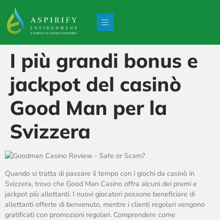
I più grandi bonus e
jackpot del casinò
Good Man per la
Svizzera
Quando si tratta di passare il tempo con i giochi da casinò in
Svizzera, trovo che Good Man Casino offra alcuni dei premi e
jackpot più allettanti. I nuovi giocatori possono beneficiare di
allettanti offerte di benvenuto, mentre i clienti regolari vengono
gratificati con promozioni regolari. Comprendere come