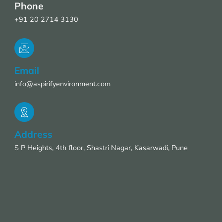
Phone
+91 20 2714 3130
Email
info@aspirifyenvironment.com
Address
S P Heights, 4th floor, Shastri Nagar, Kasarwadi, Pune