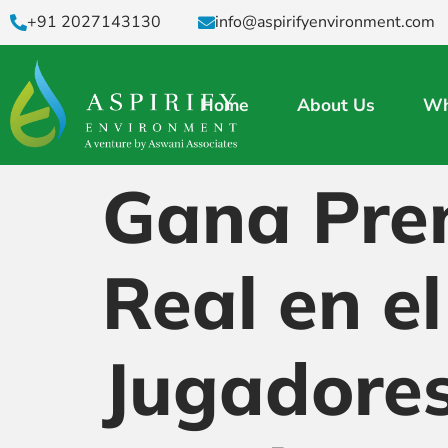
+91 2027143130
info@aspirifyenvironment.com
Home
About Us
Wh
Gana Prem
Real en e
Jugadores