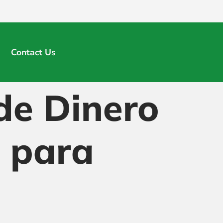
Contact Us
de Dinero
n para