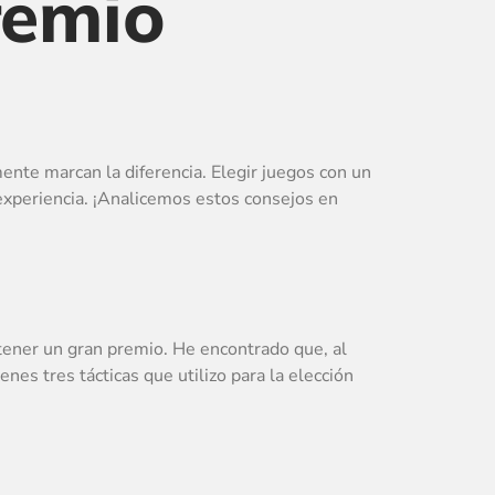
remio
ente marcan la diferencia. Elegir juegos con un
experiencia. ¡Analicemos estos consejos en
tener un gran premio. He encontrado que, al
es tres tácticas que utilizo para la elección