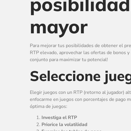
posibilida
mayor
Para mejorar tus posibilidades de obtener el pr
RTP elevado, aprovechar las ofertas de bonos y
conjunto para maximizar tu potencial!
Seleccione jue
Elegir juegos con un RTP (retorno al jugador) 
enfocarme en juegos con porcentajes de pago más
óptima de juegos:
Investiga el RTP
Priorice la volatilidad