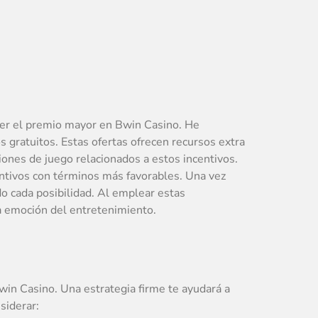
ner el premio mayor en Bwin Casino. He
s gratuitos. Estas ofertas ofrecen recursos extra
ciones de juego relacionados a estos incentivos.
entivos con términos más favorables. Una vez
 cada posibilidad. Al emplear estas
a emoción del entretenimiento.
win Casino. Una estrategia firme te ayudará a
siderar: