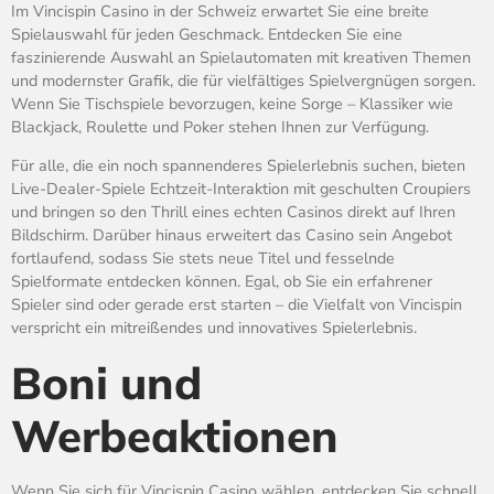
Im Vincispin Casino in der Schweiz erwartet Sie eine breite
Spielauswahl für jeden Geschmack. Entdecken Sie eine
faszinierende Auswahl an Spielautomaten mit kreativen Themen
und modernster Grafik, die für vielfältiges Spielvergnügen sorgen.
Wenn Sie Tischspiele bevorzugen, keine Sorge – Klassiker wie
Blackjack, Roulette und Poker stehen Ihnen zur Verfügung.
Für alle, die ein noch spannenderes Spielerlebnis suchen, bieten
Live-Dealer-Spiele Echtzeit-Interaktion mit geschulten Croupiers
und bringen so den Thrill eines echten Casinos direkt auf Ihren
Bildschirm. Darüber hinaus erweitert das Casino sein Angebot
fortlaufend, sodass Sie stets neue Titel und fesselnde
Spielformate entdecken können. Egal, ob Sie ein erfahrener
Spieler sind oder gerade erst starten – die Vielfalt von Vincispin
verspricht ein mitreißendes und innovatives Spielerlebnis.
Boni und
Werbeaktionen
Wenn Sie sich für Vincispin Casino wählen, entdecken Sie schnell