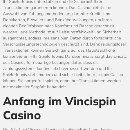
Ihr Spielerlebnis unterstützen und die Sicherheit Ihrer
Transaktionen garantieren können. Das Casino bietet eine
Auswahl von Zahlungsmethoden an, darunter Kredit- und
Debitkarten, E-Wallets und Banküberweisungen, um Ihren
eigenen Bedürfnissen nach Komfort und Rasche gerecht zu
werden. Jede Methode ist auf Leistungsfähigkeit und Sicherheit
ausgerichtet, sodass Ihre sensiblen Daten durch fortschrittliche
Verschlüsselungstechnologien geschützt sind. Dank reibungsloser
Transaktionen können Sie sich ganz auf das Hauptsächliche
konzentrieren – Ihr Spielerlebnis. Darüber hinaus sorgt das Einsatz
des Casinos für neuartige Lösungen dafür, dass die
Zahlungssysteme kontinuierlich verbessert werden und Ihr
Spielerlebnis stets modern und sicher bleibt. Im Vincispin Casino
können Sie sorgenfrei spielen, denn Ihre Transaktionen werden
mit maximaler Sorgfalt behandelt.
Anfang im Vincispin
Casino
Der Start bei Vincispin Casino ist unkompliziert und darauf