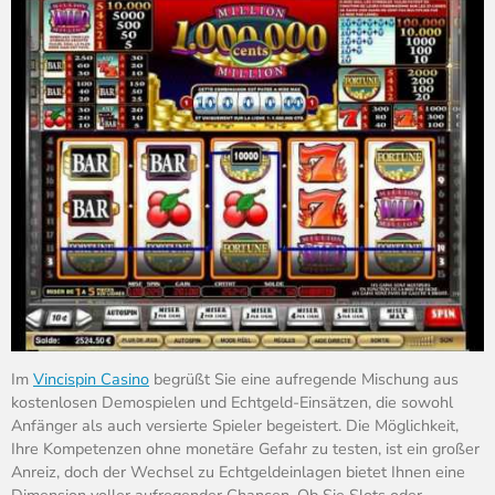
Im
Vincispin Casino
begrüßt Sie eine aufregende Mischung aus
kostenlosen Demospielen und Echtgeld-Einsätzen, die sowohl
Anfänger als auch versierte Spieler begeistert. Die Möglichkeit,
Ihre Kompetenzen ohne monetäre Gefahr zu testen, ist ein großer
Anreiz, doch der Wechsel zu Echtgeldeinlagen bietet Ihnen eine
Dimension voller aufregender Chancen. Ob Sie Slots oder