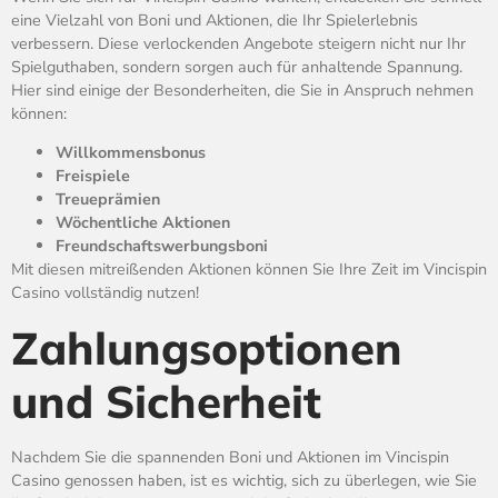
eine Vielzahl von Boni und Aktionen, die Ihr Spielerlebnis
verbessern. Diese verlockenden Angebote steigern nicht nur Ihr
Spielguthaben, sondern sorgen auch für anhaltende Spannung.
Hier sind einige der Besonderheiten, die Sie in Anspruch nehmen
können:
Willkommensbonus
Freispiele
Treueprämien
Wöchentliche Aktionen
Freundschaftswerbungsboni
Mit diesen mitreißenden Aktionen können Sie Ihre Zeit im Vincispin
Casino vollständig nutzen!
Zahlungsoptionen
und Sicherheit
Nachdem Sie die spannenden Boni und Aktionen im Vincispin
Casino genossen haben, ist es wichtig, sich zu überlegen, wie Sie