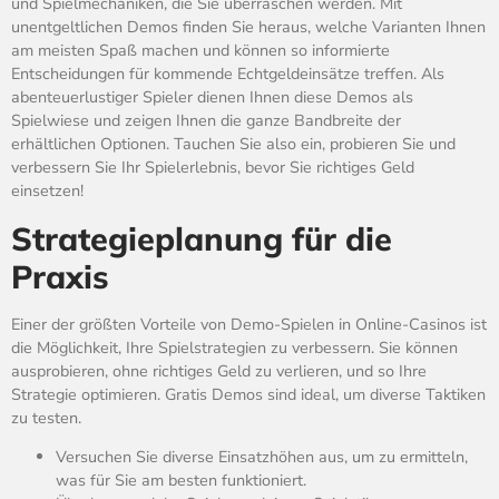
und Spielmechaniken, die Sie überraschen werden. Mit
unentgeltlichen Demos finden Sie heraus, welche Varianten Ihnen
am meisten Spaß machen und können so informierte
Entscheidungen für kommende Echtgeldeinsätze treffen. Als
abenteuerlustiger Spieler dienen Ihnen diese Demos als
Spielwiese und zeigen Ihnen die ganze Bandbreite der
erhältlichen Optionen. Tauchen Sie also ein, probieren Sie und
verbessern Sie Ihr Spielerlebnis, bevor Sie richtiges Geld
einsetzen!
Strategieplanung für die
Praxis
Einer der größten Vorteile von Demo-Spielen in Online-Casinos ist
die Möglichkeit, Ihre Spielstrategien zu verbessern. Sie können
ausprobieren, ohne richtiges Geld zu verlieren, und so Ihre
Strategie optimieren. Gratis Demos sind ideal, um diverse Taktiken
zu testen.
Versuchen Sie diverse Einsatzhöhen aus, um zu ermitteln,
was für Sie am besten funktioniert.