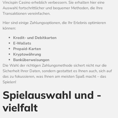
Vincispin Casino erheblich verbessern. Sie erhalten hier eine
Auswahl fortschrittlicher und bequemer Methoden, die Ihre
Transaktionen vereinfachen.
Hier sind einige Zahlungsoptionen, die Ihr Erlebnis optimieren
können:
Kredit- und Debitkarten
E-Wallets
Prepaid-Karten
Kryptowährung
Banküberweisungen
Die Wahl der richtigen Zahlungsmethode sichert nicht nur die
Sicherheit Ihrer Daten, sondern gestattet es Ihnen auch, sich auf
das zu fokussieren, was Ihnen am meisten Spaß macht – das
Spielen!
Spielauswahl und -
vielfalt