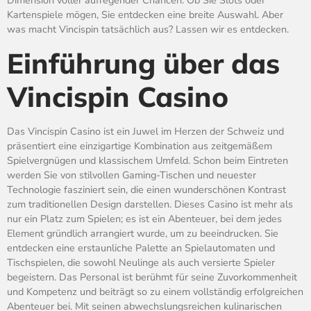
Kartenspiele mögen, Sie entdecken eine breite Auswahl. Aber
was macht Vincispin tatsächlich aus? Lassen wir es entdecken.
Einführung über das
Vincispin Casino
Das Vincispin Casino ist ein Juwel im Herzen der Schweiz und
präsentiert eine einzigartige Kombination aus zeitgemäßem
Spielvergnügen und klassischem Umfeld. Schon beim Eintreten
werden Sie von stilvollen Gaming-Tischen und neuester
Technologie fasziniert sein, die einen wunderschönen Kontrast
zum traditionellen Design darstellen. Dieses Casino ist mehr als
nur ein Platz zum Spielen; es ist ein Abenteuer, bei dem jedes
Element gründlich arrangiert wurde, um zu beeindrucken. Sie
entdecken eine erstaunliche Palette an Spielautomaten und
Tischspielen, die sowohl Neulinge als auch versierte Spieler
begeistern. Das Personal ist berühmt für seine Zuvorkommenheit
und Kompetenz und beiträgt so zu einem vollständig erfolgreichen
Abenteuer bei. Mit seinen abwechslungsreichen kulinarischen