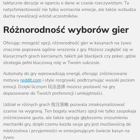
taktyczne decyzje w oparciu o dane w czasie rzeczywistym. Ta
natychmiastowość nie tylko wzmacnia emocje, ale także wzbudza
ducha rywalizacji wśród uczestników.
Różnorodność wyborów gier
Oferując mnogość opcji, różnorodność gier w kasynach na żywo
znacznie poprawia ogólne wrażenia z gry. Możesz zagłębić się w
klasycznych grach karcianych, takich jak blackjack czy poker, gdzie
strategia pełni kluczową rolę w Twoim sukcesie.
Automaty do gry wprowadzają energii, oferując zróżnicowane
motywy
reddit.com
i style rozgrywki, podtrzymując wysoki poziom
emocji. Dzięki licznym 玩法选择 możesz postawić na gry
dopasowane do Twoich preferencji i umiejętności.
Udział w różnych grach 投注策略 pozwala zmaksymalizować
szanse na wygraną. Ten bogaty wachlarz opcji nie tylko zaspokaja
zróżnicowane gusta, ale także sprzyja głębszemu zrozumieniu
mechaniki gry, dzięki czemu każda sesja gry jest możliwością do
mistrzostwa i przyjemności w emocjonującym świecie kasyn na
żywo.