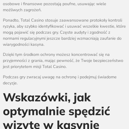
osobowe i finansowe pozostają poufne, usuwając wiele
możliwych zagrożeń.
Ponadto, Total Casino stosuje zaawansowane protokoły kontroli
ryzyka, aby szybko identyfikować i usuwać wszelkie kwestie, które
mogą pojawić się podczas gry. Częste audyty i zgodność z
normami regulacyjnymi jeszcze bardziej wzmacniają zaufanie do
wiarygodności kasyna.
Dzięki tym środkom ochrony możesz koncentrować się na
przyjemności z grania, mając pewność, że Twoje bezpieczeństwo
jest priorytetem misji Total Casino.
Podczas gry zwracaj uwagę na ochronę i podejmuj świadome
decyzje.
Wskazówki, jak
optymalnie spędzić
wizytę w kasynie