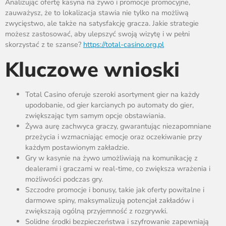
Analizując ofertę kasyna na żywo i promocje promocyjne,
zauważysz, że to lokalizacja stawia nie tylko na możliwą
zwycięstwo, ale także na satysfakcję gracza. Jakie strategie
możesz zastosować, aby ulepszyć swoją wizytę i w pełni
skorzystać z te szanse?
https://total-casino.org.pl
Kluczowe wnioski
Total Casino oferuje szeroki asortyment gier na każdy
upodobanie, od gier karcianych po automaty do gier,
zwiększając tym samym opcje obstawiania.
Żywa aurę zachwyca graczy, gwarantując niezapomniane
przeżycia i wzmacniając emocje oraz oczekiwanie przy
każdym postawionym zakładzie.
Gry w kasynie na żywo umożliwiają na komunikację z
dealerami i graczami w real-time, co zwiększa wrażenia i
możliwości podczas gry.
Szczodre promocje i bonusy, takie jak oferty powitalne i
darmowe spiny, maksymalizują potencjał zakładów i
zwiększają ogólną przyjemność z rozgrywki.
Solidne środki bezpieczeństwa i szyfrowanie zapewniają