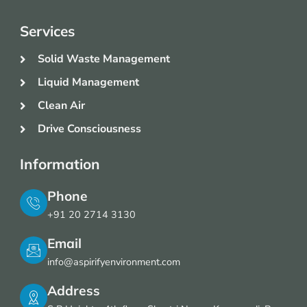
Services
Solid Waste Management
Liquid Management
Clean Air
Drive Consciousness
Information
Phone
+91 20 2714 3130
Email
info@aspirifyenvironment.com
Address