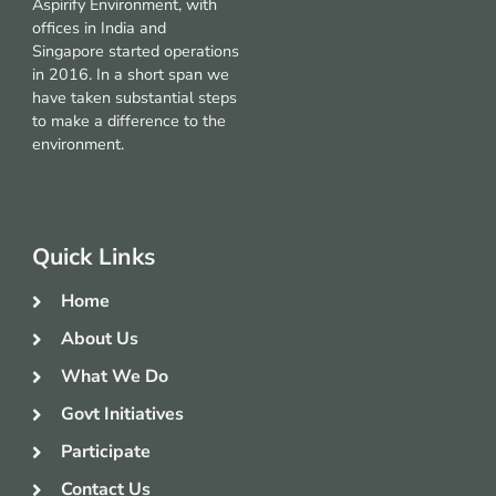
Aspirify Environment, with
offices in India and
Singapore started operations
in 2016. In a short span we
have taken substantial steps
to make a difference to the
environment.
Quick Links
Home
About Us
What We Do
Govt Initiatives
Participate
Contact Us