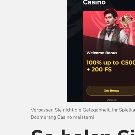
Verpassen Sie nicht die Gelegenheit, Ihr Spiel
Boomerang Casino meistern!