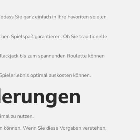
dass Sie ganz einfach in Ihre Favoriten spielen
hen Spielspaß garantieren. Ob Sie traditionelle
n Blackjack bis zum spannenden Roulette können
 Spielerlebnis optimal auskosten können.
derungen
imal zu nutzen.
en können. Wenn Sie diese Vorgaben verstehen,