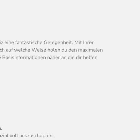
 eine fantastische Gelegenheit. Mit Ihrer
och auf welche Weise holen du den maximalen
 Basisinformationen näher an die dir helfen
.
ial voll auszuschöpfen.