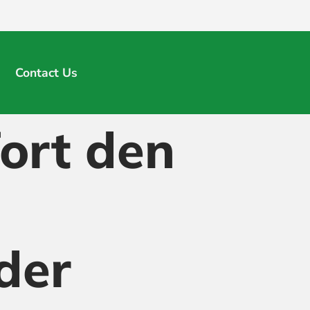
Contact Us
fort den
der