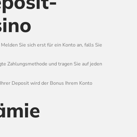
eposit-
ino
lden Sie sich erst für ein Konto an, falls Sie
te Zahlungsmethode und tragen Sie auf jeden
Ihrer Deposit wird der Bonus Ihrem Konto
rämie