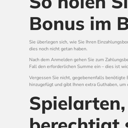
So holen Si
Bonus im 
Sie überlegen sich, wie Sie Ihren Einzahlungsb
dies noch nicht getan haben.
Nach dem Anmelden gehen Sie zum Zahlungsbere
Fall den erforderlichen Summe ein – dies ist wi
Vergessen Sie nicht, gegebenenfalls benötigte
hinzugefügt und gibt Ihnen extra Guthaben, um
Spielarten,
berechtigt 