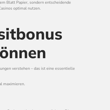
inem Blatt Papier, sondern entscheidende
Casinos optimal nutzen.
sitbonus
können
gen verstehen – das ist eine essentielle
al maximieren.