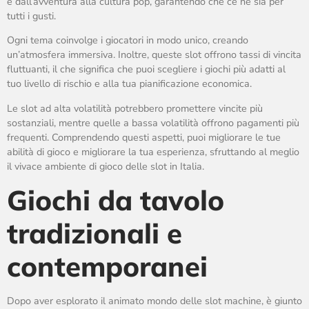
e dall’avventura alla cultura pop, garantendo che ce ne sia per
tutti i gusti.
Ogni tema coinvolge i giocatori in modo unico, creando
un’atmosfera immersiva. Inoltre, queste slot offrono tassi di vincita
fluttuanti, il che significa che puoi scegliere i giochi più adatti al
tuo livello di rischio e alla tua pianificazione economica.
Le slot ad alta volatilità potrebbero promettere vincite più
sostanziali, mentre quelle a bassa volatilità offrono pagamenti più
frequenti. Comprendendo questi aspetti, puoi migliorare le tue
abilità di gioco e migliorare la tua esperienza, sfruttando al meglio
il vivace ambiente di gioco delle slot in Italia.
Giochi da tavolo
tradizionali e
contemporanei
Dopo aver esplorato il animato mondo delle slot machine, è giunto