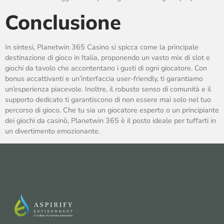
Conclusione
In sintesi, Planetwin 365 Casino si spicca come la principale
destinazione di gioco in Italia, proponendo un vasto mix di slot e
giochi da tavolo che accontentano i gusti di ogni giocatore. Con
bonus accattivanti e un’interfaccia user-friendly, ti garantiamo
un’esperienza piacevole. Inoltre, il robusto senso di comunità e il
supporto dedicato ti garantiscono di non essere mai solo nel tuo
percorso di gioco. Che tu sia un giocatore esperto o un principiante
dei giochi da casinò, Planetwin 365 è il posto ideale per tuffarti in
un divertimento emozionante.