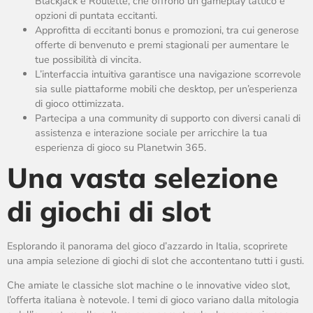
Blackjack e Roulette, che offrono un gameplay tattico e
opzioni di puntata eccitanti.
Approfitta di eccitanti bonus e promozioni, tra cui generose
offerte di benvenuto e premi stagionali per aumentare le
tue possibilità di vincita.
L’interfaccia intuitiva garantisce una navigazione scorrevole
sia sulle piattaforme mobili che desktop, per un’esperienza
di gioco ottimizzata.
Partecipa a una community di supporto con diversi canali di
assistenza e interazione sociale per arricchire la tua
esperienza di gioco su Planetwin 365.
Una vasta selezione
di giochi di slot
Esplorando il panorama del gioco d’azzardo in Italia, scoprirete
una ampia selezione di giochi di slot che accontentano tutti i gusti.
Che amiate le classiche slot machine o le innovative video slot,
l’offerta italiana è notevole. I temi di gioco variano dalla mitologia