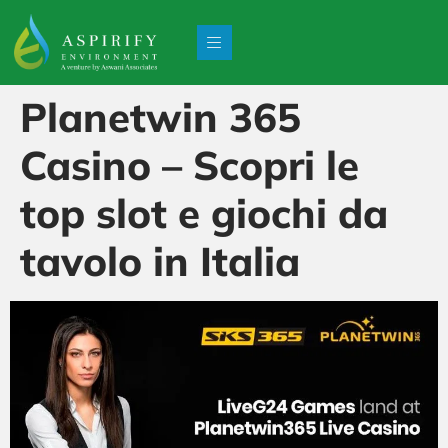
Planetwin 365
Casino – Scopri le
top slot e giochi da
tavolo in Italia