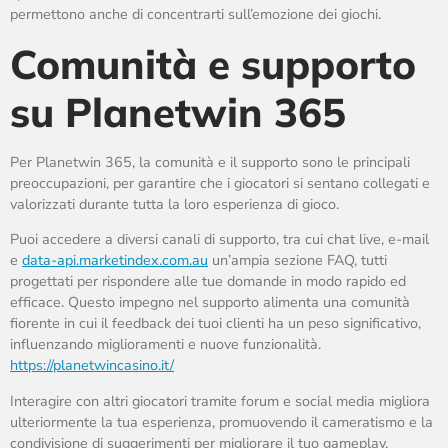
permettono anche di concentrarti sull’emozione dei giochi.
Comunità e supporto
su Planetwin 365
Per Planetwin 365, la comunità e il supporto sono le principali
preoccupazioni, per garantire che i giocatori si sentano collegati e
valorizzati durante tutta la loro esperienza di gioco.
Puoi accedere a diversi canali di supporto, tra cui chat live, e-mail
e
data-api.marketindex.com.au
un’ampia sezione FAQ, tutti
progettati per rispondere alle tue domande in modo rapido ed
efficace. Questo impegno nel supporto alimenta una comunità
fiorente in cui il feedback dei tuoi clienti ha un peso significativo,
influenzando miglioramenti e nuove funzionalità.
https://planetwincasino.it/
Interagire con altri giocatori tramite forum e social media migliora
ulteriormente la tua esperienza, promuovendo il cameratismo e la
condivisione di suggerimenti per migliorare il tuo gameplay.