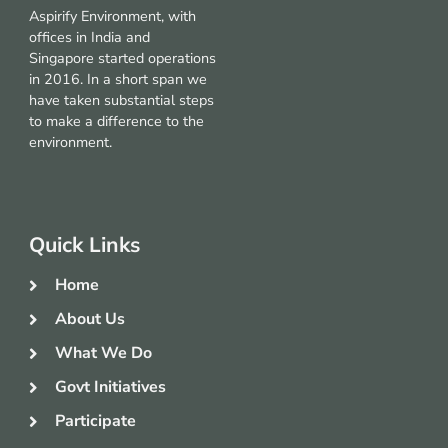
Aspirify Environment, with
offices in India and
Singapore started operations
in 2016. In a short span we
have taken substantial steps
to make a difference to the
environment.
Quick Links
Home
About Us
What We Do
Govt Initiatives
Participate