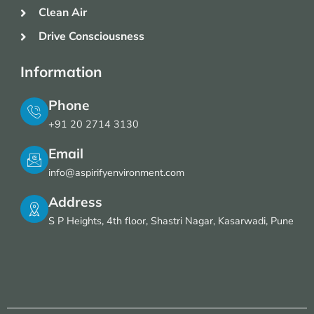
Clean Air
Drive Consciousness
Information
Phone
+91 20 2714 3130
Email
info@aspirifyenvironment.com
Address
S P Heights, 4th floor, Shastri Nagar, Kasarwadi, Pune