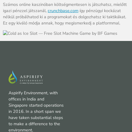
Számos online kaszinóban költségmentesen is játszhatsz, mielőtt
igazi pénzzel játszanál,
crunchbase.com
így pénzügyi kockázat
nélkül próbálhatod ki a programokat és dolgozhatsz ki taktikákat.
Ez egy kiváló módja annak, hogy megismerkedj a platformmal.
Aspirify Environment, with
offices in India and
Singapore started operations
in 2016. In a short span we
have taken substantial steps
to make a difference to the
environment.