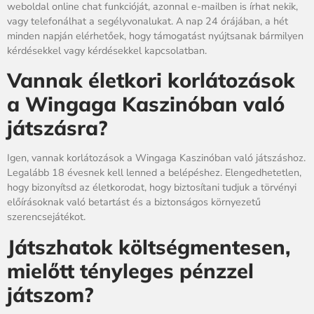
weboldal online chat funkcióját, azonnal e-mailben is írhat nekik,
vagy telefonálhat a segélyvonalukat. A nap 24 órájában, a hét
minden napján elérhetőek, hogy támogatást nyújtsanak bármilyen
kérdésekkel vagy kérdésekkel kapcsolatban.
Vannak életkori korlátozások
a Wingaga Kaszinóban való
játszásra?
Igen, vannak korlátozások a Wingaga Kaszinóban való játszáshoz.
Legalább 18 évesnek kell lenned a belépéshez. Elengedhetetlen,
hogy bizonyítsd az életkorodat, hogy biztosítani tudjuk a törvényi
előírásoknak való betartást és a biztonságos környezetű
szerencsejátékot.
Játszhatok költségmentesen,
mielőtt tényleges pénzzel
játszom?