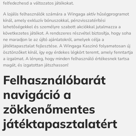
felfedezhesd a változatos játékokat.
A lojális felhasználók számára a Wingaga aktív hűségprogramot
kínál, amely exkluzív bónuszokkal, pénzvisszatérítési
lehetőségekkel és személyre szabott akciókkal jutalmazza a
következetes játékot. A rendszeres részvétel biztosítja, hogy soha
ne maradjon le az újító ajánlatokról, amelyek célja a
játéktapasztalat fejlesztése. A Wingaga Kaszinó folyamatosan új
ösztönzőket kínál, így egy érdekes légkört teremt, amely fenntartja
a izgalmat. A lényeg, hogy minden felhasználó értékesnek tartsa
magát, és izgatottan játszhasson!
Felhasználóbarát
navigáció a
zökkenőmentes
játéktapasztalatért