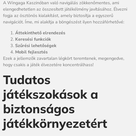
A Wingaga Kaszinóban való navigálás zökkenőmentes, ami
elengedhetetlen az összesített játékélmény javításához. Élvezni
fogja az ösztönös kialakítást, amely biztosítja a egyszerű
navigációt. Íme, mi alakítja a böngészést ilyen hozzáférhetővé:
Áttekinthető elrendezés
Keresési funkciók
Szűrési lehetőségek
Mobil fejlesztés
Ezek a jellemzők zavartalan légkört teremtenek, megengedve,
hogy csakis a játék élvezetére koncentrálhass!
Tudatos
játékszokások a
biztonságos
játékkörnyezetért