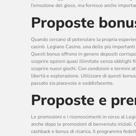
l’emozione del gioco, ma fornisce anche importan
Proposte bonu
Quando cercano di potenziare la propria esperien
casinò. Legiano Casino, una delle più importanti 
Questi bonus offrono in genere depositi corrispo
scoprire opzioni quasi illimitate senza obblighi 
scoprire nuovi giochi. Con condizioni e termini a
libertà e esplorazione. Utilizzare di questi bo
passato sia piacevole e soddisfacente.
Proposte e pre
Le promozioni e i riconoscimenti in corso al Leg
anche dopo le promozioni di benvenuto iniziali. Co
cashback e bonus di ricarica. Il programma fedel