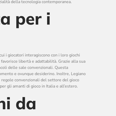
enzialità della tecnologia contemporanea.
a per i
 i giocatori interagiscono con i loro giochi
avorisce libertà e adattabilità. Grazie alla sua
incoli delle sale convenzionali. Questa
 momento e ovunque desiderino. Inoltre, Legiano
 regole convenzionali del settore del gioco
r gli amanti di gioco in Italia e all’estero.
hi da