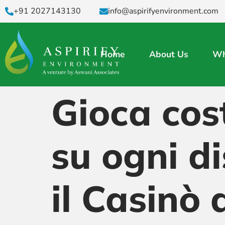
+91 2027143130
info@aspirifyenvironment.com
Home
About Us
Wh
Gioca co
su ogni di
il Casinò 