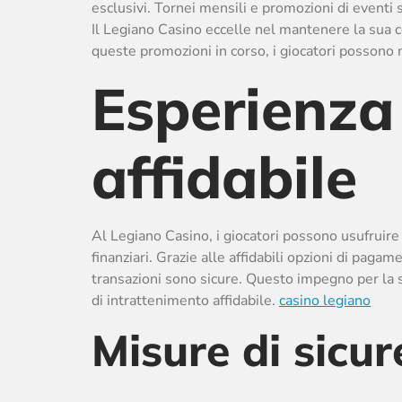
esclusivi. Tornei mensili e promozioni di eventi 
Il Legiano Casino eccelle nel mantenere la sua c
queste promozioni in corso, i giocatori possono m
Esperienza 
affidabile
Al Legiano Casino, i giocatori possono usufruire d
finanziari. Grazie alle affidabili opzioni di pagam
transazioni sono sicure. Questo impegno per la s
di intrattenimento affidabile.
casino legiano
Misure di sicur