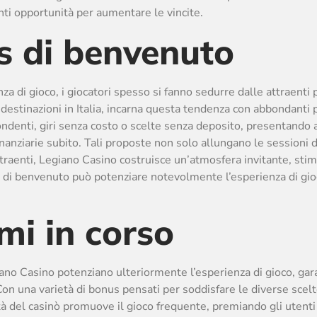
ti opportunità per aumentare le vincite.
s di benvenuto
za di gioco, i giocatori spesso si fanno sedurre dalle attraenti
destinazioni in Italia, incarna questa tendenza con abbondanti 
ndenti, giri senza costo o scelte senza deposito, presentando 
finanziarie subito. Tali proposte non solo allungano le sessioni
ttraenti, Legiano Casino costruisce un’atmosfera invitante, stim
nus di benvenuto può potenziare notevolmente l’esperienza di g
mi in corso
iano Casino potenziano ulteriormente l’esperienza di gioco, ga
n una varietà di bonus pensati per soddisfare le diverse scelte, 
tà del casinò promuove il gioco frequente, premiando gli utenti