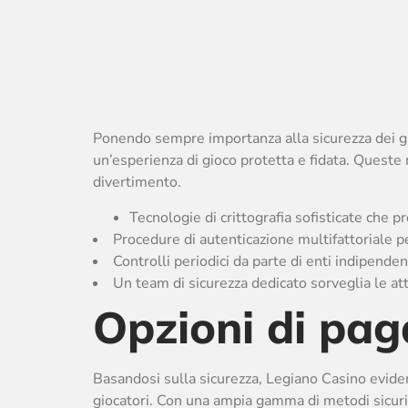
Ponendo sempre importanza alla sicurezza dei gio
un’esperienza di gioco protetta e fidata. Queste
divertimento.
Tecnologie di crittografia sofisticate che pr
Procedure di autenticazione multifattoriale pe
Controlli periodici da parte di enti indipendent
Un team di sicurezza dedicato sorveglia le at
Opzioni di pag
Basandosi sulla sicurezza, Legiano Casino evidenz
giocatori. Con una ampia gamma di metodi sicuri, t