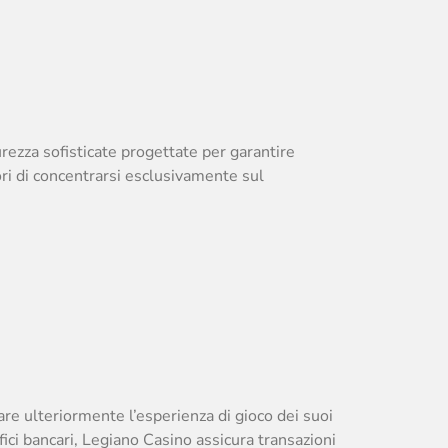
rezza sofisticate progettate per garantire
ori di concentrarsi esclusivamente sul
are ulteriormente l’esperienza di gioco dei suoi
ifici bancari, Legiano Casino assicura transazioni