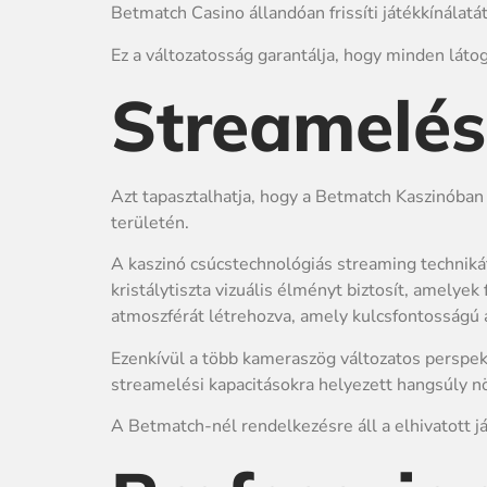
Betmatch Casino állandóan frissíti játékkínálatát
Ez a változatosság garantálja, hogy minden látoga
Streamelés
Azt tapasztalhatja, hogy a Betmatch Kaszinóban 
területén.
A kaszinó csúcstechnológiás streaming technikát
kristálytiszta vizuális élményt biztosít, amelye
atmoszférát létrehozva, amely kulcsfontosságú a 
Ezenkívül a több kameraszög változatos perspek
streamelési kapacitásokra helyezett hangsúly növe
A Betmatch-nél rendelkezésre áll a elhivatott 