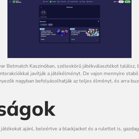
r Betmatch Kaszinóban, széleskörű játékválasztékot találsz, be
 interakciókkal javítják a játékélményt. De vajon mennyire sta
yezők nagyban befolyásolhatják az teljes élményt, és arra buzd
lságok
tékokat ajánl, beleértve a blackjacket és a rulettet is, gazdag