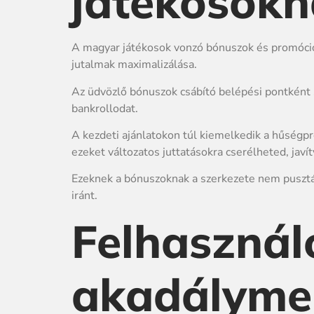
játékosok
A magyar játékosok vonzó bónuszok és promóciók
jutalmak maximalizálása.
Az üdvözlő bónuszok csábító belépési pontként 
bankrollodat.
A kezdeti ajánlatokon túl kiemelkedik a hűségp
ezeket változatos juttatásokra cserélheted, javí
Ezeknek a bónuszoknak a szerkezete nem pusztán
iránt.
Felhasznál
akadálymen