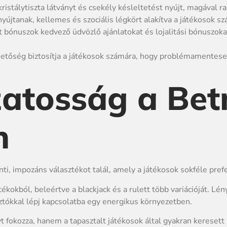
istálytiszta látványt és csekély késleltetést nyújt, magával 
nyújtanak, kellemes és szociális légkört alakítva a játékosok s
 bónuszok kedvező üdvözlő ajánlatokat és lojalitási bónuszoka
rhetőség biztosítja a játékosok számára, hogy problémamentese
zatosság a Be
n
i, impozáns választékot talál, amely a játékosok sokféle prefere
játékokból, beleértve a blackjack és a rulett több variációját. L
ztókkal lépj kapcsolatba egy energikus környezetben.
fokozza, hanem a tapasztalt játékosok által gyakran keresett h