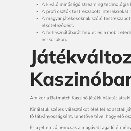
A kiváló minőségű streaming technológia kr
A profi osztók testreszabott interakciókat 
A magyar játékosoknak szóló testreszabott
elköteleződést.
A felhasználóbarát felület és a mobil elé
eszközökön.
Játékválto
Kaszinóba
Amikor a Betmatch Kaszinó játékkínálatát áttekint
Kínálatuk széles választékot ölel fel az asztali 
fő látványosságként, lehetővé téve, hogy élő os
Ez a jellemző nemcsak a magával ragadó élményt 