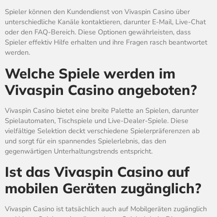
Spieler können den Kundendienst von Vivaspin Casino über
unterschiedliche Kanäle kontaktieren, darunter E-Mail, Live-Chat
oder den FAQ-Bereich. Diese Optionen gewährleisten, dass
Spieler effektiv Hilfe erhalten und ihre Fragen rasch beantwortet
werden.
Welche Spiele werden im
Vivaspin Casino angeboten?
Vivaspin Casino bietet eine breite Palette an Spielen, darunter
Spielautomaten, Tischspiele und Live-Dealer-Spiele. Diese
vielfältige Selektion deckt verschiedene Spielerpräferenzen ab
und sorgt für ein spannendes Spielerlebnis, das den
gegenwärtigen Unterhaltungstrends entspricht.
Ist das Vivaspin Casino auf
mobilen Geräten zugänglich?
Vivaspin Casino ist tatsächlich auch auf Mobilgeräten zugänglich