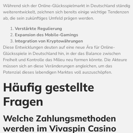
Während sich der Online-Glücksspielmarkt in Deutschland ständig
weiterentwickelt, zeichnen sich bereits einige wichtige Tendenzen
ab, die sein zukünftiges Umfeld prägen werden.
Verstärkte Regulierung
Expansion des Mobile-Gamings
Integration von Kryptowährungen
Diese Entwicklungen deuten auf eine neue Ära für Online-
Glücksspiele in Deutschland hin, in der das Balance zwischen
Freiheit und Kontrolle das Milieu neu formen könnte. Die Akteure
müssen sich an diese Veränderungen angleichen, um das
Potenzial dieses lebendigen Marktes voll auszuschöpfen.
Häufig gestellte
Fragen
Welche Zahlungsmethoden
werden im Vivaspin Casino