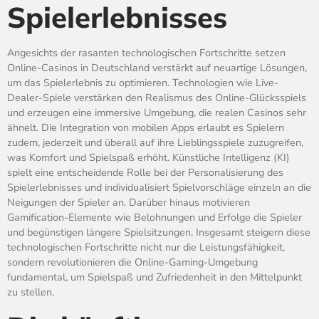
Spielerlebnisses
Angesichts der rasanten technologischen Fortschritte setzen
Online-Casinos in Deutschland verstärkt auf neuartige Lösungen,
um das Spielerlebnis zu optimieren. Technologien wie Live-
Dealer-Spiele verstärken den Realismus des Online-Glücksspiels
und erzeugen eine immersive Umgebung, die realen Casinos sehr
ähnelt. Die Integration von mobilen Apps erlaubt es Spielern
zudem, jederzeit und überall auf ihre Lieblingsspiele zuzugreifen,
was Komfort und Spielspaß erhöht. Künstliche Intelligenz (KI)
spielt eine entscheidende Rolle bei der Personalisierung des
Spielerlebnisses und individualisiert Spielvorschläge einzeln an die
Neigungen der Spieler an. Darüber hinaus motivieren
Gamification-Elemente wie Belohnungen und Erfolge die Spieler
und begünstigen längere Spielsitzungen. Insgesamt steigern diese
technologischen Fortschritte nicht nur die Leistungsfähigkeit,
sondern revolutionieren die Online-Gaming-Umgebung
fundamental, um Spielspaß und Zufriedenheit in den Mittelpunkt
zu stellen.