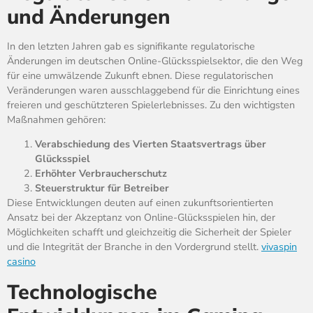
und Änderungen
In den letzten Jahren gab es signifikante regulatorische
Änderungen im deutschen Online-Glücksspielsektor, die den Weg
für eine umwälzende Zukunft ebnen. Diese regulatorischen
Veränderungen waren ausschlaggebend für die Einrichtung eines
freieren und geschützteren Spielerlebnisses. Zu den wichtigsten
Maßnahmen gehören:
Verabschiedung des Vierten Staatsvertrags über
Glücksspiel
Erhöhter Verbraucherschutz
Steuerstruktur für Betreiber
Diese Entwicklungen deuten auf einen zukunftsorientierten
Ansatz bei der Akzeptanz von Online-Glücksspielen hin, der
Möglichkeiten schafft und gleichzeitig die Sicherheit der Spieler
und die Integrität der Branche in den Vordergrund stellt.
vivaspin
casino
Technologische