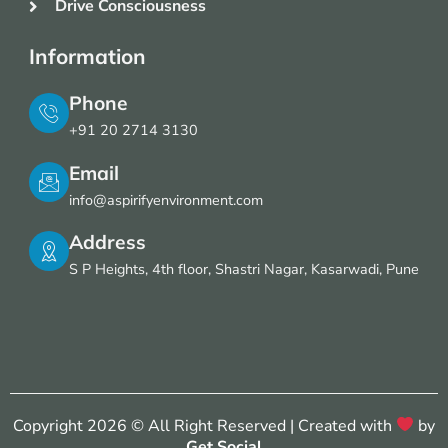
Drive Consciousness
Information
Phone
+91 20 2714 3130
Email
info@aspirifyenvironment.com
Address
S P Heights, 4th floor, Shastri Nagar, Kasarwadi, Pune
Copyright 2026 © All Right Reserved | Created with
by
Get Social