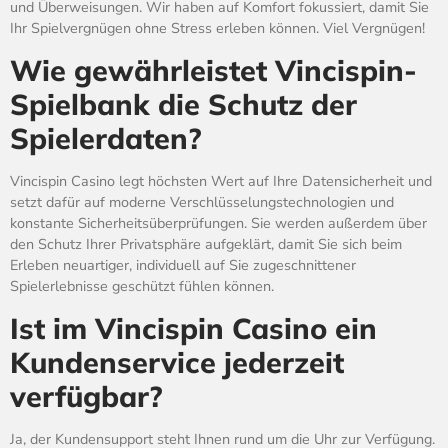
und Überweisungen. Wir haben auf Komfort fokussiert, damit Sie
Ihr Spielvergnügen ohne Stress erleben können. Viel Vergnügen!
Wie gewährleistet Vincispin-
Spielbank die Schutz der
Spielerdaten?
Vincispin Casino legt höchsten Wert auf Ihre Datensicherheit und
setzt dafür auf moderne Verschlüsselungstechnologien und
konstante Sicherheitsüberprüfungen. Sie werden außerdem über
den Schutz Ihrer Privatsphäre aufgeklärt, damit Sie sich beim
Erleben neuartiger, individuell auf Sie zugeschnittener
Spielerlebnisse geschützt fühlen können.
Ist im Vincispin Casino ein
Kundenservice jederzeit
verfügbar?
Ja, der Kundensupport steht Ihnen rund um die Uhr zur Verfügung.