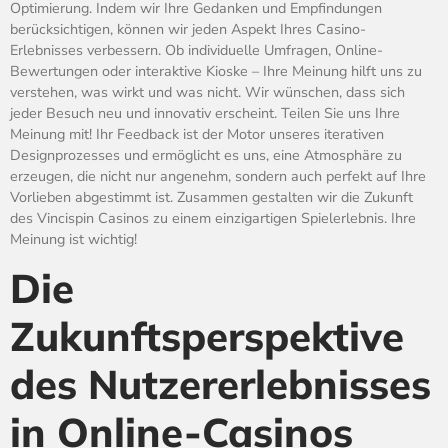
Optimierung. Indem wir Ihre Gedanken und Empfindungen
berücksichtigen, können wir jeden Aspekt Ihres Casino-
Erlebnisses verbessern. Ob individuelle Umfragen, Online-
Bewertungen oder interaktive Kioske – Ihre Meinung hilft uns zu
verstehen, was wirkt und was nicht. Wir wünschen, dass sich
jeder Besuch neu und innovativ erscheint. Teilen Sie uns Ihre
Meinung mit! Ihr Feedback ist der Motor unseres iterativen
Designprozesses und ermöglicht es uns, eine Atmosphäre zu
erzeugen, die nicht nur angenehm, sondern auch perfekt auf Ihre
Vorlieben abgestimmt ist. Zusammen gestalten wir die Zukunft
des Vincispin Casinos zu einem einzigartigen Spielerlebnis. Ihre
Meinung ist wichtig!
Die
Zukunftsperspektive
des Nutzererlebnisses
in Online-Casinos