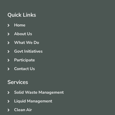
Quick Links
Home
About Us
What We Do
Govt Initiatives
Participate
Contact Us
Services
Solid Waste Management
Liquid Management
Clean Air