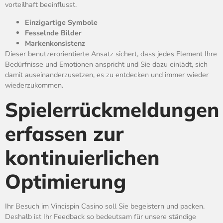
vorteilhaft beeinflusst.
Einzigartige Symbole
Fesselnde Bilder
Markenkonsistenz
Dieser benutzerorientierte Ansatz sichert, dass jedes Element Ihre
Bedürfnisse und Emotionen anspricht und Sie dazu einlädt, sich
damit auseinanderzusetzen, es zu entdecken und immer wieder
wiederzukommen.
Spielerrückmeldungen
erfassen zur
kontinuierlichen
Optimierung
Ihr Besuch im Vincispin Casino soll Sie begeistern und packen.
Deshalb ist Ihr Feedback so bedeutsam für unsere ständige