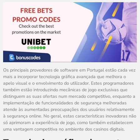
Os principais provedores de software em Portugal estão cada vez
mais a incorporar tecnologia gráfica avançada que melhora o
apelo visual e o envolvimento do utilizador. Estes programadores
também estão introduzindo mecânicas de jogo exclusivas que
distinguem as suas ofertas num mercado competitivo, enquanto a
implementação de funcionalidades de segurança melhoradas
atende às aumentadas preocupações dos usuários relativamente
à segurança online. No geral, estas características inovadoras não
só aprimoram a experiência de jogo, como também estabelecem
uma vantagem competitiva no ambiente dos casinos digitais.