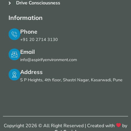
Drive Consciousness
Information
Phone
+91 20 2714 3130
Email
info@aspirifyenvironment.com
Address
S P Heights, 4th floor, Shastri Nagar, Kasarwadi, Pune
Copyright 2026 © All Right Reserved | Created with
by