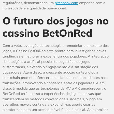
regulatórias, demonstrando um
pitchbook.com
empenho com a
honestidade e a qualidade operacional.
O futuro dos jogos no
cassino BetOnRed
Com a veloz evolução da tecnologia a remodelar o ambiente dos
jogos, o Casino BetOnRed está pronto para investigar as novas
tendências e melhorar a experiência dos jogadores. A integração
da inteligência artificial possibilita sugestões de jogos
customizadas, elevando o engajamento e a satisfação dos
utilizadores. Além disso, a crescente adoção da tecnologia
blockchain promete oferecer uma clareza sem precedentes nas
transações, promovendo a confiança entre os jogadores. Além
disso, à medida que as tecnologias de RV e AR amadurecem, o
BetOnRed terá acesso a experiências de jogo imersivas que
transcendem os métodos convencionais. Ademais, o jogo em
aparelhos móveis continua a expandir-se; aperfeiçoar as
plataformas para um acesso móvel fluido é crucial. Ao examinar