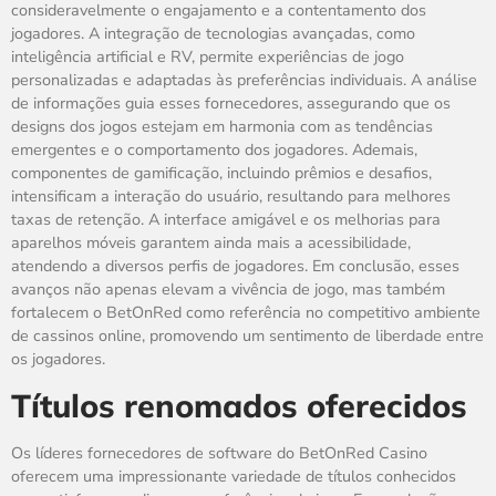
consideravelmente o engajamento e a contentamento dos
jogadores. A integração de tecnologias avançadas, como
inteligência artificial e RV, permite experiências de jogo
personalizadas e adaptadas às preferências individuais. A análise
de informações guia esses fornecedores, assegurando que os
designs dos jogos estejam em harmonia com as tendências
emergentes e o comportamento dos jogadores. Ademais,
componentes de gamificação, incluindo prêmios e desafios,
intensificam a interação do usuário, resultando para melhores
taxas de retenção. A interface amigável e os melhorias para
aparelhos móveis garantem ainda mais a acessibilidade,
atendendo a diversos perfis de jogadores. Em conclusão, esses
avanços não apenas elevam a vivência de jogo, mas também
fortalecem o BetOnRed como referência no competitivo ambiente
de cassinos online, promovendo um sentimento de liberdade entre
os jogadores.
Títulos renomados oferecidos
Os líderes fornecedores de software do BetOnRed Casino
oferecem uma impressionante variedade de títulos conhecidos