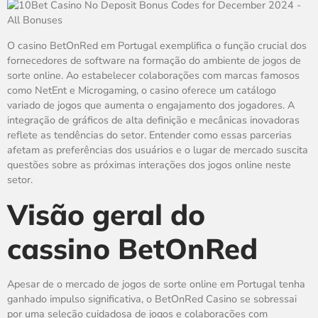
O casino BetOnRed em Portugal exemplifica o função crucial dos
fornecedores de software na formação do ambiente de jogos de
sorte online. Ao estabelecer colaborações com marcas famosos
como NetEnt e Microgaming, o casino oferece um catálogo
variado de jogos que aumenta o engajamento dos jogadores. A
integração de gráficos de alta definição e mecânicas inovadoras
reflete as tendências do setor. Entender como essas parcerias
afetam as preferências dos usuários e o lugar de mercado suscita
questões sobre as próximas interações dos jogos online neste
setor.
Visão geral do
cassino BetOnRed
Apesar de o mercado de jogos de sorte online em Portugal tenha
ganhado impulso significativa, o BetOnRed Casino se sobressai
por uma seleção cuidadosa de jogos e colaborações com