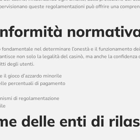
supervisionano queste regolamentazioni può offrire una comprens
onformità normativ
lo fondamentale nel determinare l’onestà e il funzionamento de
rantisce non solo la legalità del casinò, ma anche la confidenza
tti degli utenti.
re il gioco d’azzardo minorile
elle percentuali di pagamento
ganismi di regolamentazione
ile
e delle enti di rilas