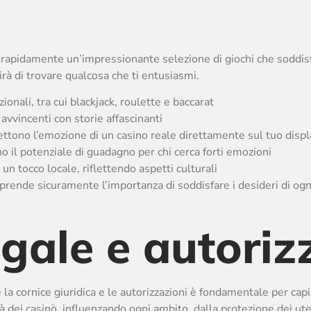
i rapidamente un’impressionante selezione di giochi che soddisf
tirà di trovare qualcosa che ti entusiasmi.
onali, tra cui blackjack, roulette e baccarat
vvincenti con storie affascinanti
ettono l’emozione di un casino reale direttamente sul tuo displ
no il potenziale di guadagno per chi cerca forti emozioni
 un tocco locale, riflettendo aspetti culturali
prende sicuramente l’importanza di soddisfare i desideri di o
gale e autoriz
 cornice giuridica e le autorizzazioni è fondamentale per capirne
tà dei casinò, influenzando ogni ambito, dalla protezione dei ute