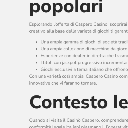
popolari
Esplorando l’offerta di Caspero Casino, scoprira
creativo alla base della varietà di giochi ti garan
Una ampia gamma di giochi di società tradizi
Una ampia collezione di macchine da gioco a
Esperienze con dealer in diretta che trasm
I titoli con jackpot progressivo incrementa
Giochi esclusivi a tema italiano che offrono
Con una varietà così ampia, Caspero Casino com
innovative che vi faranno tornare.
Contesto le
Quando si visita il Casinò Caspero, comprendere la
conformità legale italiani plasmano il l’operativi