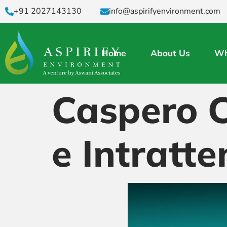
+91 2027143130
info@aspirifyenvironment.com
Home
About Us
Wh
Caspero C
e Intratte