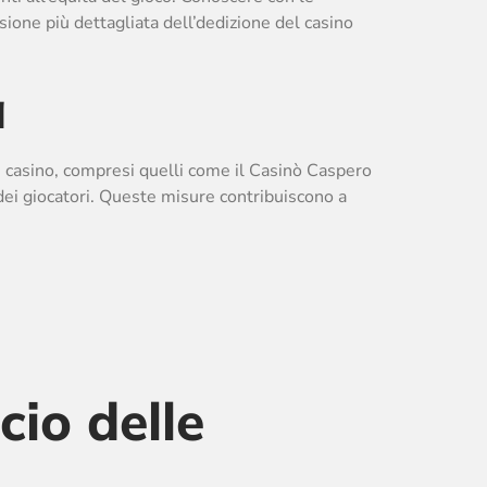
ione più dettagliata dell’dedizione del casino
a
i casino, compresi quelli come il Casinò Caspero
 dei giocatori. Queste misure contribuiscono a
cio delle