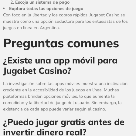
Escoja un sistema de pago
Explora todas las opciones de juego
Con foco en la libertad y los cobros rápidos, Jugabet Casino se
muestra como una opción seductora para los entusiastas de los
juegos en línea en Argentina.
Preguntas comunes
¿Existe una app móvil para
Jugabet Casino?
La investigación sobre las apps móviles muestra una inclinación
creciente en la accesibilidad de los juegos en línea. Muchas
plataformas brindan opciones móviles, lo que aumenta la
comodidad y la libertad de juego del usuario. Sin embargo, la
existencia de cada app puede variar según el casino.
¿Puedo jugar gratis antes de
invertir dinero real?