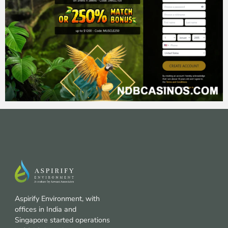
Aspirify Environment, with
offices in India and
Singapore started operations