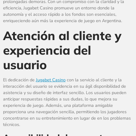
prolongadas demoras. Con un compromiso con la claridad y la
eficiencia, Jugabet Casino promueve un entorno donde la
autonomía y el acceso rápido a los fondos son esenciales,
enriqueciendo aún más la experiencia de juego en Argentina.
Atención al cliente y
experiencia del
usuario
El dedicación de
Jugabet Casino
con la servicio al cliente y la
interacción del usuario se evidencia en su ágil disponibilidad de
asistencia y su diseño de interfaz sencillo. Los usuarios pueden
anticipar respuestas rápidas a sus dudas, lo que mejora su
experiencia de juego. Además, una plataforma amigable
proporciona una navegación sencilla, permitiendo los jugadores
concentrarse en su entretenimiento en lugar de en los problemas
técnicos.