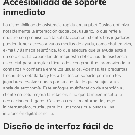
Accesibilidad de soporte
inmediato
La disponibilidad de asistencia rápida en Jugabet Casino optimiza
notablemente la interacción global del usuario, lo que refleja
nuestro compromiso con la satisfacción del cliente. Los jugadores
pueden tener acceso a varios medios de ayuda, como chat en vivo,
e-mail y llamada telefónica, lo que asegura que la ayuda esté a
un solo clic. La capacidad de respuesta del equipo de asistencia
es crucial para arreglar dificultades con prontitud, promoviendo la
confianza y confianza entre los usuarios. Además, las preguntas
frecuentes detalladas y los artículos de soporte permiten los
jugadores resolver dudas por su cuenta, lo que se ajusta a su
ansia de autonomía. Este enfoque multifacético de atención al
cliente no solo mejora la relación, sino que también resalta la
dedicación de Jugabet Casino a crear un entorno de juego
ininterrumpido, crucial para los jugadores que buscan una
interacción digital sencilla.
Diseño de interfaz fácil de