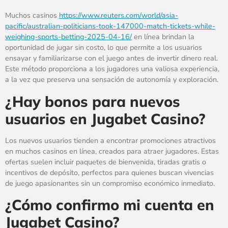
Muchos casinos
https://www.reuters.com/world/asia-
pacific/australian-politicians-took-147000-match-tickets-while-
weighing-sports-betting-2025-04-16/
en línea brindan la
oportunidad de jugar sin costo, lo que permite a los usuarios
ensayar y familiarizarse con el juego antes de invertir dinero real.
Este método proporciona a los jugadores una valiosa experiencia,
a la vez que preserva una sensación de autonomía y exploración.
¿Hay bonos para nuevos
usuarios en Jugabet Casino?
Los nuevos usuarios tienden a encontrar promociones atractivos
en muchos casinos en línea, creados para atraer jugadores. Estas
ofertas suelen incluir paquetes de bienvenida, tiradas gratis o
incentivos de depósito, perfectos para quienes buscan vivencias
de juego apasionantes sin un compromiso económico inmediato.
¿Cómo confirmo mi cuenta en
Jugabet Casino?