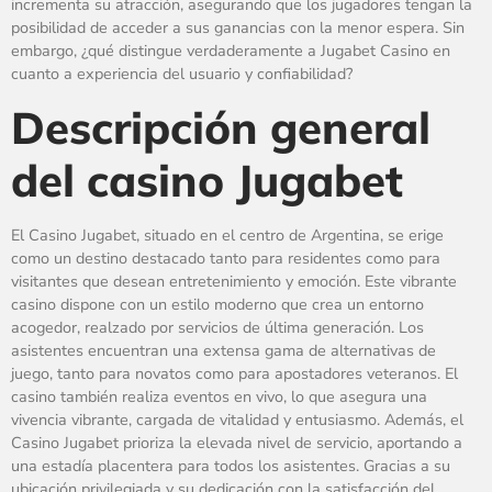
incrementa su atracción, asegurando que los jugadores tengan la
posibilidad de acceder a sus ganancias con la menor espera. Sin
embargo, ¿qué distingue verdaderamente a Jugabet Casino en
cuanto a experiencia del usuario y confiabilidad?
Descripción general
del casino Jugabet
El Casino Jugabet, situado en el centro de Argentina, se erige
como un destino destacado tanto para residentes como para
visitantes que desean entretenimiento y emoción. Este vibrante
casino dispone con un estilo moderno que crea un entorno
acogedor, realzado por servicios de última generación. Los
asistentes encuentran una extensa gama de alternativas de
juego, tanto para novatos como para apostadores veteranos. El
casino también realiza eventos en vivo, lo que asegura una
vivencia vibrante, cargada de vitalidad y entusiasmo. Además, el
Casino Jugabet prioriza la elevada nivel de servicio, aportando a
una estadía placentera para todos los asistentes. Gracias a su
ubicación privilegiada y su dedicación con la satisfacción del