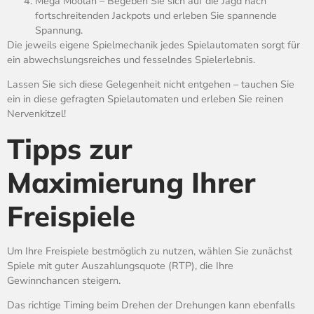
Mega Moolah – Begeben Sie sich auf die Jagd nach
fortschreitenden Jackpots und erleben Sie spannende
Spannung.
Die jeweils eigene Spielmechanik jedes Spielautomaten sorgt für
ein abwechslungsreiches und fesselndes Spielerlebnis.
Lassen Sie sich diese Gelegenheit nicht entgehen – tauchen Sie
ein in diese gefragten Spielautomaten und erleben Sie reinen
Nervenkitzel!
Tipps zur
Maximierung Ihrer
Freispiele
Um Ihre Freispiele bestmöglich zu nutzen, wählen Sie zunächst
Spiele mit guter Auszahlungsquote (RTP), die Ihre
Gewinnchancen steigern.
Das richtige Timing beim Drehen der Drehungen kann ebenfalls