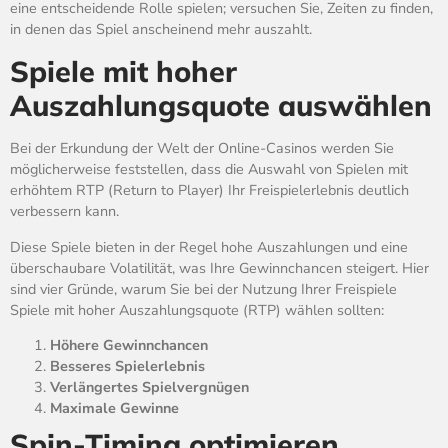
eine entscheidende Rolle spielen; versuchen Sie, Zeiten zu finden,
in denen das Spiel anscheinend mehr auszahlt.
Spiele mit hoher
Auszahlungsquote auswählen
Bei der Erkundung der Welt der Online-Casinos werden Sie
möglicherweise feststellen, dass die Auswahl von Spielen mit
erhöhtem RTP (Return to Player) Ihr Freispielerlebnis deutlich
verbessern kann.
Diese Spiele bieten in der Regel hohe Auszahlungen und eine
überschaubare Volatilität, was Ihre Gewinnchancen steigert. Hier
sind vier Gründe, warum Sie bei der Nutzung Ihrer Freispiele
Spiele mit hoher Auszahlungsquote (RTP) wählen sollten:
Höhere Gewinnchancen
Besseres Spielerlebnis
Verlängertes Spielvergnügen
Maximale Gewinne
Spin-Timing optimieren