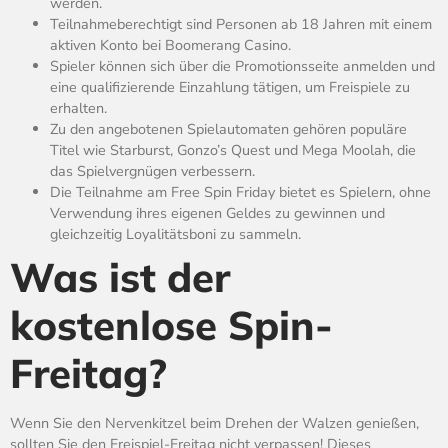
werden.
Teilnahmeberechtigt sind Personen ab 18 Jahren mit einem
aktiven Konto bei Boomerang Casino.
Spieler können sich über die Promotionsseite anmelden und
eine qualifizierende Einzahlung tätigen, um Freispiele zu
erhalten.
Zu den angebotenen Spielautomaten gehören populäre
Titel wie Starburst, Gonzo’s Quest und Mega Moolah, die
das Spielvergnügen verbessern.
Die Teilnahme am Free Spin Friday bietet es Spielern, ohne
Verwendung ihres eigenen Geldes zu gewinnen und
gleichzeitig Loyalitätsboni zu sammeln.
Was ist der
kostenlose Spin-
Freitag?
Wenn Sie den Nervenkitzel beim Drehen der Walzen genießen,
sollten Sie den Freispiel-Freitag nicht verpassen! Dieses