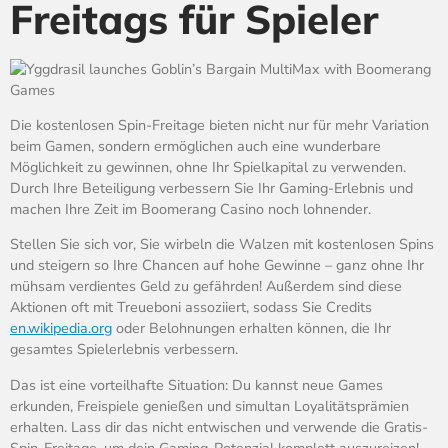
Freitags für Spieler
Die kostenlosen Spin-Freitage bieten nicht nur für mehr Variation
beim Gamen, sondern ermöglichen auch eine wunderbare
Möglichkeit zu gewinnen, ohne Ihr Spielkapital zu verwenden.
Durch Ihre Beteiligung verbessern Sie Ihr Gaming-Erlebnis und
machen Ihre Zeit im Boomerang Casino noch lohnender.
Stellen Sie sich vor, Sie wirbeln die Walzen mit kostenlosen Spins
und steigern so Ihre Chancen auf hohe Gewinne – ganz ohne Ihr
mühsam verdientes Geld zu gefährden! Außerdem sind diese
Aktionen oft mit Treueboni assoziiert, sodass Sie Credits
en.wikipedia.org
oder Belohnungen erhalten können, die Ihr
gesamtes Spielerlebnis verbessern.
Das ist eine vorteilhafte Situation: Du kannst neue Games
erkunden, Freispiele genießen und simultan Loyalitätsprämien
erhalten. Lass dir das nicht entwischen und verwende die Gratis-
Spin-Freitage, um dein Gaming-Potenzial komplett auszureizen!