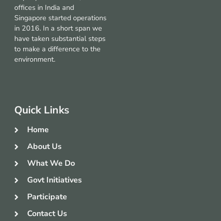
offices in India and
Singapore started operations
in 2016. In a short span we
have taken substantial steps
to make a difference to the
environment.
Quick Links
Home
About Us
What We Do
Govt Initiatives
Participate
Contact Us