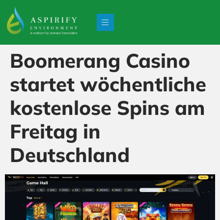
Boomerang Casino
startet wöchentliche
kostenlose Spins am
Freitag in
Deutschland