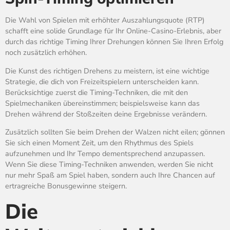
Die Wahl von Spielen mit erhöhter Auszahlungsquote (RTP)
schafft eine solide Grundlage für Ihr Online-Casino-Erlebnis, aber
durch das richtige Timing Ihrer Drehungen können Sie Ihren Erfolg
noch zusätzlich erhöhen.
Die Kunst des richtigen Drehens zu meistern, ist eine wichtige
Strategie, die dich von Freizeitspielern unterscheiden kann.
Berücksichtige zuerst die Timing-Techniken, die mit den
Spielmechaniken übereinstimmen; beispielsweise kann das
Drehen während der Stoßzeiten deine Ergebnisse verändern.
Zusätzlich sollten Sie beim Drehen der Walzen nicht eilen; gönnen
Sie sich einen Moment Zeit, um den Rhythmus des Spiels
aufzunehmen und Ihr Tempo dementsprechend anzupassen.
Wenn Sie diese Timing-Techniken anwenden, werden Sie nicht
nur mehr Spaß am Spiel haben, sondern auch Ihre Chancen auf
ertragreiche Bonusgewinne steigern.
Die