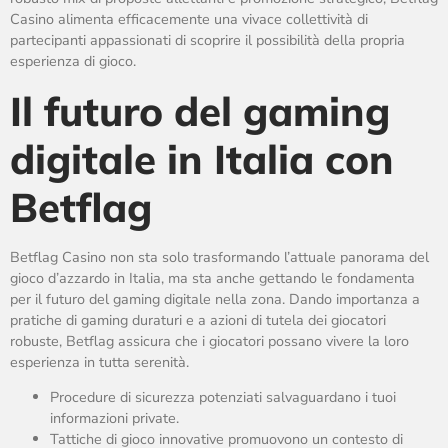
Casino alimenta efficacemente una vivace collettività di
partecipanti appassionati di scoprire il possibilità della propria
esperienza di gioco.
Il futuro del gaming
digitale in Italia con
Betflag
Betflag Casino non sta solo trasformando l’attuale panorama del
gioco d’azzardo in Italia, ma sta anche gettando le fondamenta
per il futuro del gaming digitale nella zona. Dando importanza a
pratiche di gaming duraturi e a azioni di tutela dei giocatori
robuste, Betflag assicura che i giocatori possano vivere la loro
esperienza in tutta serenità.
Procedure di sicurezza potenziati salvaguardano i tuoi
informazioni private.
Tattiche di gioco innovative promuovono un contesto di