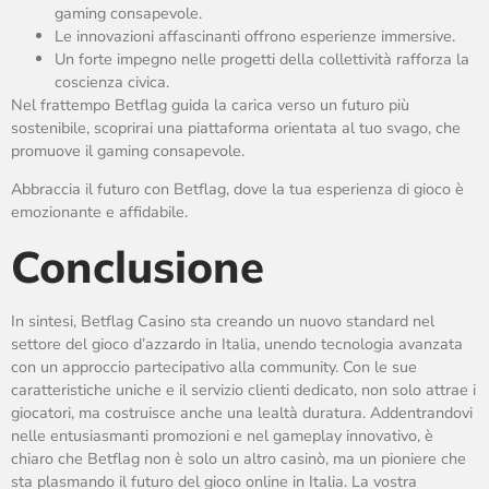
gaming consapevole.
Le innovazioni affascinanti offrono esperienze immersive.
Un forte impegno nelle progetti della collettività rafforza la
coscienza civica.
Nel frattempo Betflag guida la carica verso un futuro più
sostenibile, scoprirai una piattaforma orientata al tuo svago, che
promuove il gaming consapevole.
Abbraccia il futuro con Betflag, dove la tua esperienza di gioco è
emozionante e affidabile.
Conclusione
In sintesi, Betflag Casino sta creando un nuovo standard nel
settore del gioco d’azzardo in Italia, unendo tecnologia avanzata
con un approccio partecipativo alla community. Con le sue
caratteristiche uniche e il servizio clienti dedicato, non solo attrae i
giocatori, ma costruisce anche una lealtà duratura. Addentrandovi
nelle entusiasmanti promozioni e nel gameplay innovativo, è
chiaro che Betflag non è solo un altro casinò, ma un pioniere che
sta plasmando il futuro del gioco online in Italia. La vostra