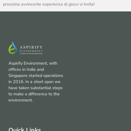
prossima avvincente esperienza di gioco vi invita!
Aspirify Environment, with
offices in India and
Singapore started operations
in 2016. In a short span we
have taken substantial steps
to make a difference to the
environment.
Quick Links