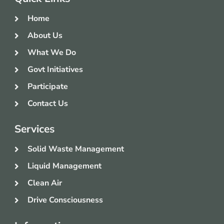
Home
About Us
What We Do
Govt Initiatives
Participate
Contact Us
Services
Solid Waste Management
Liquid Management
Clean Air
Drive Consciousness