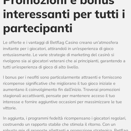
interessanti per tutti i
partecipanti
Le offerte e i vantaggi di Betflag Casino creano un’atmosfera
invitante per i giocatori, attirandoli in un’esperienza di gioco
entusiasmante. Le varie strategie di marketing del casinò si
rivolgono sia ai giocatori veterani che ai principianti, garantendo a
tutti un’esperienza di gioco di alto livello.
I bonus per i neofiti sono particolarmente attraenti e forniscono
ricompense significative che migliorano il tuo gioco iniziale e
aumentano il coinvolgimento fin dall’inizio. Troverai promozioni
stagionali accattivanti, pensate per mantenere acceso il tuo
interesse e fornire aggiuntive occasioni per massimizzare le tue
vittorie.
In aggiunta, i programmi fedeltà ricompensano i giocatori regolari,
costruendo un rapporto stabile che stimola il ritorno. Con un
robusto mix di proposte allettanti e promozione strategico, Betflag