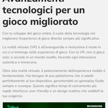
tecnologici per un
gioco migliorato
Con lo sviluppo del gioco online, il ruolo della tecnologia nel
migliorare l’esperienza di gioco diventa sempre più significativo.
La realtà virtuale (VR) è all’avanguardia e rivoluziona il modo in
cui ci si immerge nelle esperienze di gioco. Con la VR, non si gioca
solo: si accede in un mondo inedito, facendo ogni interazione
autentica e immersiva.
Oltre alla realtà virtuale, il potenziamento dell’esperienza mobile è
fondamentale. Hai bisogno di una piattaforma che si adatti
perfettamente al tuo dispositivo, garantendoti un gameplay fluido
sempre e ovunque. Questo significa tempi di caricamento più
rapidi, interfacce user-friendly e un design reattivo che soddisfi le
tue esigenze.