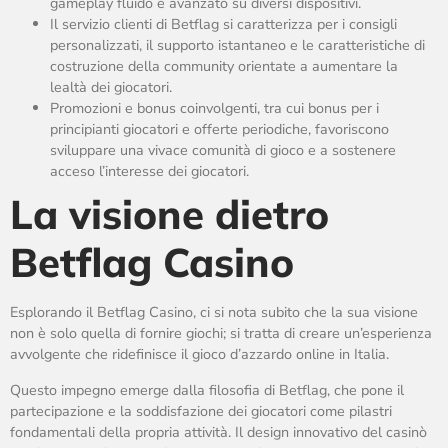
gameplay fluido e avanzato su diversi dispositivi.
Il servizio clienti di Betflag si caratterizza per i consigli
personalizzati, il supporto istantaneo e le caratteristiche di
costruzione della community orientate a aumentare la
lealtà dei giocatori.
Promozioni e bonus coinvolgenti, tra cui bonus per i
principianti giocatori e offerte periodiche, favoriscono
sviluppare una vivace comunità di gioco e a sostenere
acceso l’interesse dei giocatori.
La visione dietro
Betflag Casino
Esplorando il Betflag Casino, ci si nota subito che la sua visione
non è solo quella di fornire giochi; si tratta di creare un’esperienza
avvolgente che ridefinisce il gioco d’azzardo online in Italia.
Questo impegno emerge dalla filosofia di Betflag, che pone il
partecipazione e la soddisfazione dei giocatori come pilastri
fondamentali della propria attività. Il design innovativo del casinò