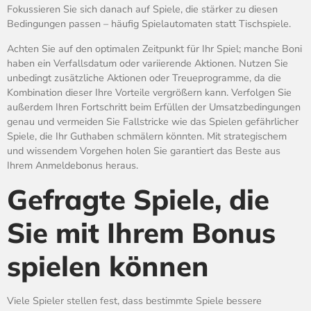
Fokussieren Sie sich danach auf Spiele, die stärker zu diesen
Bedingungen passen – häufig Spielautomaten statt Tischspiele.
Achten Sie auf den optimalen Zeitpunkt für Ihr Spiel; manche Boni
haben ein Verfallsdatum oder variierende Aktionen. Nutzen Sie
unbedingt zusätzliche Aktionen oder Treueprogramme, da die
Kombination dieser Ihre Vorteile vergrößern kann. Verfolgen Sie
außerdem Ihren Fortschritt beim Erfüllen der Umsatzbedingungen
genau und vermeiden Sie Fallstricke wie das Spielen gefährlicher
Spiele, die Ihr Guthaben schmälern könnten. Mit strategischem
und wissendem Vorgehen holen Sie garantiert das Beste aus
Ihrem Anmeldebonus heraus.
Gefragte Spiele, die
Sie mit Ihrem Bonus
spielen können
Viele Spieler stellen fest, dass bestimmte Spiele bessere