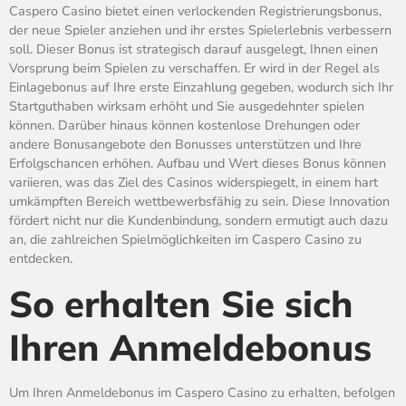
Caspero Casino bietet einen verlockenden Registrierungsbonus,
der neue Spieler anziehen und ihr erstes Spielerlebnis verbessern
soll. Dieser Bonus ist strategisch darauf ausgelegt, Ihnen einen
Vorsprung beim Spielen zu verschaffen. Er wird in der Regel als
Einlagebonus auf Ihre erste Einzahlung gegeben, wodurch sich Ihr
Startguthaben wirksam erhöht und Sie ausgedehnter spielen
können. Darüber hinaus können kostenlose Drehungen oder
andere Bonusangebote den Bonusses unterstützen und Ihre
Erfolgschancen erhöhen. Aufbau und Wert dieses Bonus können
variieren, was das Ziel des Casinos widerspiegelt, in einem hart
umkämpften Bereich wettbewerbsfähig zu sein. Diese Innovation
fördert nicht nur die Kundenbindung, sondern ermutigt auch dazu
an, die zahlreichen Spielmöglichkeiten im Caspero Casino zu
entdecken.
So erhalten Sie sich
Ihren Anmeldebonus
Um Ihren Anmeldebonus im Caspero Casino zu erhalten, befolgen