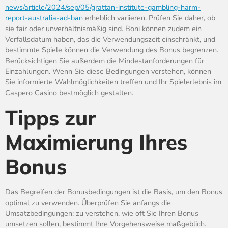
news/article/2024/sep/05/grattan-institute-gambling-harm-
report-australia-ad-ban
erheblich variieren. Prüfen Sie daher, ob
sie fair oder unverhältnismäßig sind. Boni können zudem ein
Verfallsdatum haben, das die Verwendungszeit einschränkt, und
bestimmte Spiele können die Verwendung des Bonus begrenzen.
Berücksichtigen Sie außerdem die Mindestanforderungen für
Einzahlungen. Wenn Sie diese Bedingungen verstehen, können
Sie informierte Wahlmöglichkeiten treffen und Ihr Spielerlebnis im
Caspero Casino bestmöglich gestalten.
Tipps zur
Maximierung Ihres
Bonus
Das Begreifen der Bonusbedingungen ist die Basis, um den Bonus
optimal zu verwenden. Überprüfen Sie anfangs die
Umsatzbedingungen; zu verstehen, wie oft Sie Ihren Bonus
umsetzen sollen, bestimmt Ihre Vorgehensweise maßgeblich.