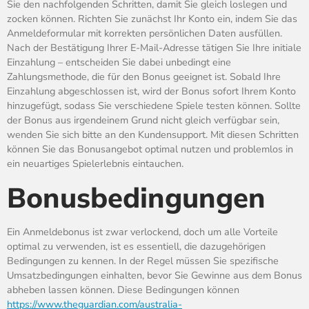
Sie den nachfolgenden Schritten, damit Sie gleich loslegen und
zocken können. Richten Sie zunächst Ihr Konto ein, indem Sie das
Anmeldeformular mit korrekten persönlichen Daten ausfüllen.
Nach der Bestätigung Ihrer E-Mail-Adresse tätigen Sie Ihre initiale
Einzahlung – entscheiden Sie dabei unbedingt eine
Zahlungsmethode, die für den Bonus geeignet ist. Sobald Ihre
Einzahlung abgeschlossen ist, wird der Bonus sofort Ihrem Konto
hinzugefügt, sodass Sie verschiedene Spiele testen können. Sollte
der Bonus aus irgendeinem Grund nicht gleich verfügbar sein,
wenden Sie sich bitte an den Kundensupport. Mit diesen Schritten
können Sie das Bonusangebot optimal nutzen und problemlos in
ein neuartiges Spielerlebnis eintauchen.
Bonusbedingungen
Ein Anmeldebonus ist zwar verlockend, doch um alle Vorteile
optimal zu verwenden, ist es essentiell, die dazugehörigen
Bedingungen zu kennen. In der Regel müssen Sie spezifische
Umsatzbedingungen einhalten, bevor Sie Gewinne aus dem Bonus
abheben lassen können. Diese Bedingungen können
https://www.theguardian.com/australia-