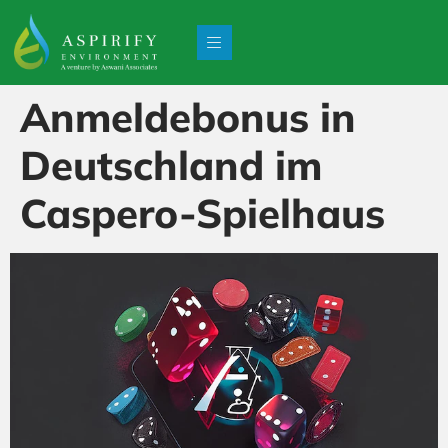
Anmeldebonus in
Deutschland im
Caspero-Spielhaus