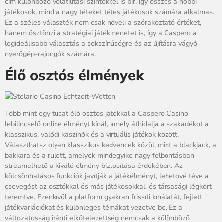
cím különböző volatilitási szintekkel is bír, így összes a hobbi
játékosok, mind a nagy téteket tétes játékosok számára alkalmas.
Ez a széles választék nem csak növeli a szórakoztató értéket,
hanem ösztönzi a stratégiai játékmenetet is, így a Caspero a
legideálisabb választás a sokszínűségre és az újításra vágyó
nyerőgép-rajongók számára.
Élő osztós élmények
Több mint egy tucat élő osztós játékkal a Caspero Casino
lebilincselő online élményt kínál, amely áthidalja a szakadékot a
klasszikus, valódi kaszinók és a virtuális játékok között.
Választhatsz olyan klasszikus kedvencek közül, mint a blackjack, a
bakkara és a rulett, amelyek mindegyike nagy felbontásban
streamelhető a kiváló élmény biztosítása érdekében. Az
kölcsönhatásos funkciók javítják a játékélményt, lehetővé téve a
csevegést az osztókkal és más játékosokkal, és társasági légkört
teremtve. Ezenkívül a platform gyakran frissíti kínálatát, fejlett
játékvariációkat és különleges témákat vezetve be. Ez a
változatosság iránti elkötelezettség nemcsak a különböző