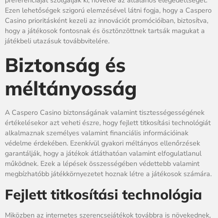
Ezen lehetőségek szigorú elemzésével látni fogja, hogy a Caspero
Casino prioritásként kezeli az innovációt promócióiban, biztosítva,
hogy a játékosok fontosnak és ösztönzöttnek tartsák magukat a
játékbeli utazásuk továbbvitelére.
Biztonság és
méltányosság
A Caspero Casino biztonságának valamint tisztességességének
értékelésekor azt veheti észre, hogy fejlett titkosítási technológiát
alkalmaznak személyes valamint financiális információinak
védelme érdekében. Ezenkívül gyakori méltányos ellenőrzések
garantálják, hogy a játékok átláthatóan valamint elfogulatlanul
működnek. Ezek a lépések összességében védettebb valamint
megbízhatóbb játékkörnyezetet hoznak létre a játékosok számára.
Fejlett titkosítási technológia
Miközben az internetes szerencsejátékok továbbra is növekednek,