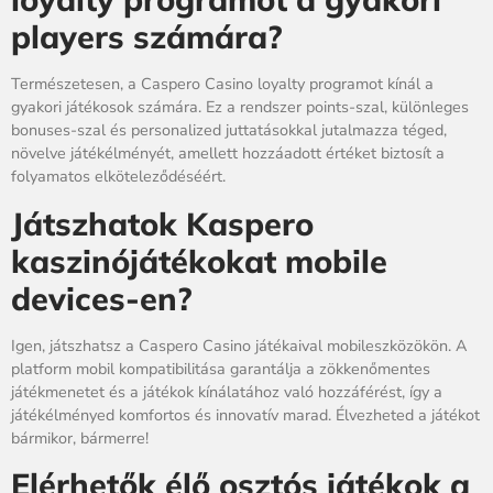
players számára?
Természetesen, a Caspero Casino loyalty programot kínál a
gyakori játékosok számára. Ez a rendszer points-szal, különleges
bonuses-szal és personalized juttatásokkal jutalmazza téged,
növelve játékélményét, amellett hozzáadott értéket biztosít a
folyamatos elköteleződéséért.
Játszhatok Kaspero
kaszinójátékokat mobile
devices-en?
Igen, játszhatsz a Caspero Casino játékaival mobileszközökön. A
platform mobil kompatibilitása garantálja a zökkenőmentes
játékmenetet és a játékok kínálatához való hozzáférést, így a
játékélményed komfortos és innovatív marad. Élvezheted a játékot
bármikor, bármerre!
Elérhetők élő osztós játékok a