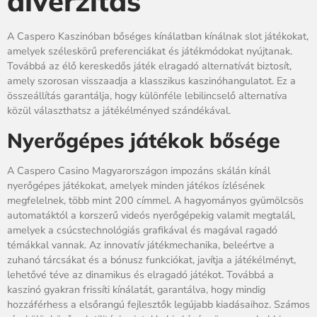
diverzitás
A Caspero Kaszinóban bőséges kínálatban kínálnak slot játékokat,
amelyek széleskörű preferenciákat és játékmódokat nyújtanak.
Továbbá az élő kereskedős játék elragadó alternatívát biztosít,
amely szorosan visszaadja a klasszikus kaszinóhangulatot. Ez a
összeállítás garantálja, hogy különféle lebilincselő alternatíva
közül választhatsz a játékélményed szándékával.
Nyerőgépes játékok bősége
A Caspero Casino Magyarországon impozáns skálán kínál
nyerőgépes játékokat, amelyek minden játékos ízlésének
megfelelnek, több mint 200 címmel. A hagyományos gyümölcsös
automatáktól a korszerű videós nyerőgépekig valamit megtalál,
amelyek a csúcstechnológiás grafikával és magával ragadó
témákkal vannak. Az innovatív játékmechanika, beleértve a
zuhanó tárcsákat és a bónusz funkciókat, javítja a játékélményt,
lehetővé téve az dinamikus és elragadó játékot. Továbbá a
kaszinó gyakran frissíti kínálatát, garantálva, hogy mindig
hozzáférhess a elsőrangú fejlesztők legújabb kiadásaihoz. Számos