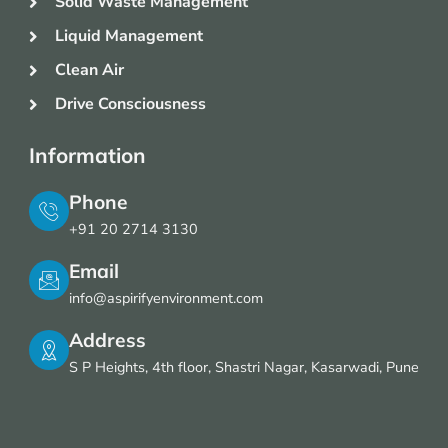
Solid Waste Management
Liquid Management
Clean Air
Drive Consciousness
Information
Phone
+91 20 2714 3130
Email
info@aspirifyenvironment.com
Address
S P Heights, 4th floor, Shastri Nagar, Kasarwadi, Pune