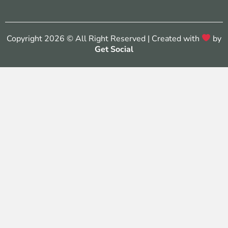
Copyright 2026 © All Right Reserved | Created with
by
Get Social