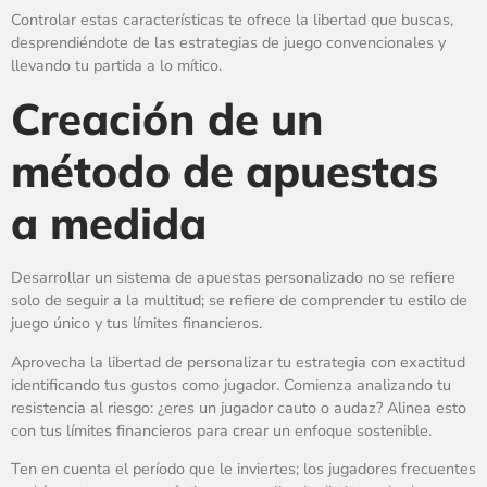
Controlar estas características te ofrece la libertad que buscas,
desprendiéndote de las estrategias de juego convencionales y
llevando tu partida a lo mítico.
Creación de un
método de apuestas
a medida
Desarrollar un sistema de apuestas personalizado no se refiere
solo de seguir a la multitud; se refiere de comprender tu estilo de
juego único y tus límites financieros.
Aprovecha la libertad de personalizar tu estrategia con exactitud
identificando tus gustos como jugador. Comienza analizando tu
resistencia al riesgo: ¿eres un jugador cauto o audaz? Alinea esto
con tus límites financieros para crear un enfoque sostenible.
Ten en cuenta el período que le inviertes; los jugadores frecuentes