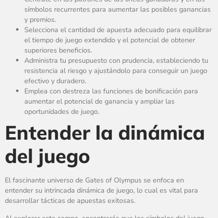
símbolos recurrentes para aumentar las posibles ganancias
y premios.
Selecciona el cantidad de apuesta adecuado para equilibrar
el tiempo de juego extendido y el potencial de obtener
superiores beneficios.
Administra tu presupuesto con prudencia, estableciendo tu
resistencia al riesgo y ajustándolo para conseguir un juego
efectivo y duradero.
Emplea con destreza las funciones de bonificación para
aumentar el potencial de ganancia y ampliar las
oportunidades de juego.
Entender la dinámica
del juego
El fascinante universo de Gates of Olympus se enfoca en
entender su intrincada dinámica de juego, lo cual es vital para
desarrollar tácticas de apuestas exitosas.
Al explorar este campo, encontrarás que los símbolos del juego