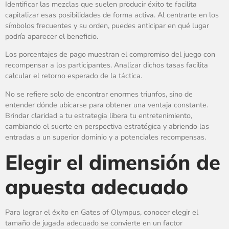
Identificar las mezclas que suelen producir éxito te facilita
capitalizar esas posibilidades de forma activa. Al centrarte en los
símbolos frecuentes y su orden, puedes anticipar en qué lugar
podría aparecer el beneficio.
Los porcentajes de pago muestran el compromiso del juego con
recompensar a los participantes. Analizar dichos tasas facilita
calcular el retorno esperado de la táctica.
No se refiere solo de encontrar enormes triunfos, sino de
entender dónde ubicarse para obtener una ventaja constante.
Brindar claridad a tu estrategia libera tu entretenimiento,
cambiando el suerte en perspectiva estratégica y abriendo las
entradas a un superior dominio y a potenciales recompensas.
Elegir el dimensión de
apuesta adecuado
Para lograr el éxito en Gates of Olympus, conocer elegir el
tamaño de jugada adecuado se convierte en un factor